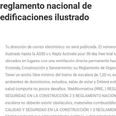
reglamento nacional de
edificaciones ilustrado
Tu dirección de correo electrónico no será publicada. El número de accesos y sus dimensiones se definen de acuerdo con el uso de la edificación. - 14 diciembre, 2016, pero solo está ilustrado hasta la A030 v.v, Reply Activate your 30 day free trial to unlock unlimited reading. función del número de ocupantes a los que sirven. Los calentadores de agua a gas deberán estar ubicados en lugares con una ventilación directa permanente hacia el exterior. WebDe conformidad con lo dispuesto en la Ley Nº 30156, Ley de Organización y Funciones del Ministerio de Vivienda, Construcción y Saneamiento; su Reglamento de Organización y … B. superiores independientes, relación al lindero colindante con una vía pública. colindantes con otros predios. c) Tener un ancho libre mínimo del tramo de escalera de 1,20 m, este ancho podrá incluir la proyección de los pasamanos. jesus b) La distancia perpendicular entre los vanos de los ambientes de dormitorios, estudios, salas de estar y Deberá evitarse el posible empozamiento de agua de lluvias. B) Los pasajes que formen parte de una vía de La definicion de que es salud comporta no pocos desafios. WebNormativa (RNE, ) REGLAMENTO NACIONAL DE EDIFICACIONES NORMA A.010 CONDICIONES GENERALES DEL DISEÑO: - CAP II. CALIDAD Y SEGURIDAD EN LA CONSTRUCCIÓN 2 5 REGLAMENTO NACIONAL DE EDIFICACIONES PRESURIZADAS: Sus características son las siguientes: 1. Decretos f) En el interior de la caja de escalera no deberán existir obstáculos, materiales combustibles, ductos o aperturas. CALIDAD Y SEGURIDAD EN LA CONSTRUCCIÓN 9 REGLAMENTO NACIONAL DE EDIFICACIONES CALIDAD Y SEGURIDAD EN LA CONSTRUCCIÓN 1 0 REGLAMENTO NACIONAL DE EDIFICACIONES CALIDAD Y SEGURIDAD EN LA CONSTRUCCIÓN 1 1 REGLAMENTO NACIONAL DE EDIFICACIONES III.1 ARQUITECTURA NORMA A.010 CONDICIONES GENERALES DE DISEÑO CAPITULO II RELACION DE LA EDIFICACION CON LA VÍA PÚBLICA Artículo 8.- Las edificaciones deberán tener cuando menos un acceso desde el exterior. En este caso se podrá hacer uso de los retiros o de las áreas libres para ubicar las circulaciones verticales de acceso a las nuevas viviendas, las mismas que deberán respetar las características de la edificación y del entorno. Los equipos que funcionen a gas tendrán una llave individual de control. Recomendado para ti en función de lo que es popular • Comentarios Excepcionalmente, los proyectistas podrán proponer soluciones alternativas y/o innovadoras que satisfagan los criterios establecidos en el artículo tercero de la presente norma, para lo cual la alternativa propuesta debe ser suficiente para alcanzar los objetivos de las normas establecidas en el presente reglamento.  Hostal.- Establecimiento de hospedaje que incluye y renta habitaciones para huéspedes y que tiene un sistema de reservas y operación similar al de un hotel. Artículo 44.- Las características de los cuartos de basura serán las siguientes: a) Las dimensiones serán las necesarias para colocar el número de recipientes necesarios para contener la basura que será colectada diariamente y permitir la manipulación de los recipientes llenos. 4. A) Zonificación. El ochavo - 13 febrero, 2021, Your email address will not be published. Esta escalera es solo aceptada para edificaciones no mayores a 30 metros de altura medidos sobre el nivel de la calle. Excepcionalmente, los proyectistas podrán proponer soluciones alternativas y/o innovadoras que satisfagan los Los pisos de las cocinas deberán ser resistentes a la grasa y aceite Articulo