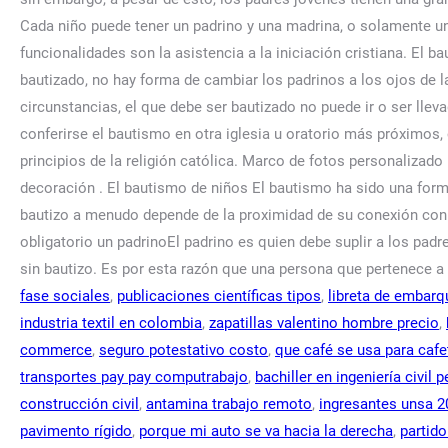
fase sociales
,
publicaciones científicas tipos
,
libreta de embarq
industria textil en colombia
,
zapatillas valentino hombre precio
,
commerce
,
seguro potestativo costo
,
que café se usa para cafe
transportes pay pay computrabajo
,
bachiller en ingeniería civil p
construcción civil
,
antamina trabajo remoto
,
ingresantes unsa 2
pavimento rígido
,
porque mi auto se va hacia la derecha
,
partid