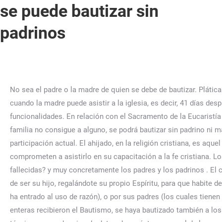
se puede bautizar sin
padrinos
No sea el padre o la madre de quien se debe de bautizar. Pláticas en línea avaladas por Our Lady of Guadalupe Catholic Church Mendota, CA Por lo tanto, los padres bautizan a un niño cuando la madre puede asistir a la iglesia, es decir, 41 días después del nacimiento del bebé. Youtube establece esta cookie. Vimos que el Código de Derecho Canónico elige enumerar sus funcionalidades. En relación con el Sacramento de la Eucaristía no se indica de manera expresa en el apartado, sino solamente en el canon 842 § 2, como ya vimos con antelación. Si la familia no consigue a alguno, se podrá bautizar sin padrino ni madrina. Pero afectan a cada uno de sus integrantes de forma diferente, según la diversidad de órdenes, funcionalidades y participación actual. El ahijado, en la religión cristiana, es aquel que es acompañado a recibir el sacramento del bautismo por la pareja formada por el padrino y la madrina, quienes se comprometen a asistirlo en su capacitación a la fe cristiana. Los padrinos juegan un papel especial en este procedimiento. Bautismo ¿Pueden ser padrinos de bautismo personas fallecidas? y muy concretamente los padres y los padrinos . El compadre y la comadre. Deberá tener al menos 16 años. Por medio del bautizo, Dios Todopoderoso te concede el obsequio de ser su hijo, regalándote su propio Espíritu, para que habite dentro de ti. Repartos en 3D de Memory Makers. a) haya sido elegido por quien va a bautizarse (en el caso de una persona que ha entrado al uso de razón), o por sus padres (los cuales tienen la obligación de hacer que sus hijos sean bautizados en las primera semanas: cfr. predicación apostólica, cuando "casas" enteras recibieron el Bautismo, se haya bautizado también a los niños. Pinche para ver todos los resultados de cada tema: Este portal web únicamente utiliza cookies propias con finalidad técnica, no recaba ni cede datos de carácter personal de los usuarios sin su consentimiento. 5.-No pueden ser padrinos los novios, ni los que están casados sólo por el civil o que viven en unión libre . Probablemente actúe mal el pastor que recibe a estos progenitores, y no les recuerde -con caridad y comprensión, intentando asistir- que su modo de vida es opuesto a las advertencias de la Iglesia. Se debe de formalizar y llevar el acta de matrimonio de los padrinos. Ninguno de los dos veníamos de hogares extremadamente religiosos, pero a nuestros padres les gustaban las tradiciones. Responder. En ellos aparecen los requisitos para ser padrino, así como la finalidad del padrino, la cual es asistir en su iniciación cristiana al adulto que se bautiza, y . Video: ¿es posible bautizar a un niño sin padrinos? En este momento viene una niña en camino que esperamos nazca alrededor de Navidad. Al mismo tiempo, tanto el padre como la madre deben ser bautizados y creer en Dios. 848 Fuera de las oblaciones ciertas por la autoridad competente, el ministro no debe pedir nada por la administración de los sacramentos, y ha de procurar siempre y cuando los necesitados no queden privados de la asistencia de los sacramentos por razón de su pobreza. El padrino y la madrina deben ser elegidos por los progenitores del niño a bautizar o por la persona que se bautiza si es un adulto. Si, después de haber efectuado una investigación diligente, sobrevive duda prudente sobre si los sacramentos tratados en el § 1 fueron verdaderamente recibidos o lo fueron válidamente, sean administrados bajo condición. Debe rehusar ser padrino quien: Se puede perder acceso a una