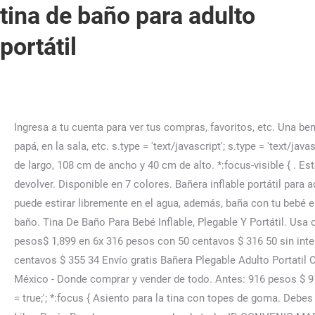
tina de baño para adulto
portátil
Ingresa a tu cuenta para ver tus compras, favoritos, etc. Una bendición para apartamentos pequeños y aquellos con un presupuesto inferior. Portátil: úsalo en su cuna, cama de mamá y papá, en la sala, etc. s.type = 'text/javascript'; s.type = 'text/javascript'; Envío gratis. s.type = 'text/javascript'; Disponible en 3 colores. Bañera inflable portátil para adulto de medidas: 152 cm de largo, 108 cm de ancho y 40 cm de alto. *:focus-visible { . Estos productos los envían y venden distintos vendedores. Si el Software está abierto, es un producto que no se puede devolver. Disponible en 7 colores. Bañera inflable portátil para adulto de medidas: 152 cm de largo, 108 cm de ancho y 40 cm de alto. Espacio suficiente: 25.6 x 25.6 x 21.6 pulgadas, se puede estirar libremente en el agua, además, baña con tu bebé en tu tiempo última intervensión para proporcionar suficiente espacio para que un hombre y una mujer disfruten de la hora del baño. Tina De Baño Para Bebé Inflable, Plegable Y Portátil. Usa otra manera de compartir. s.text ='window.inDapIF = true;'; Tina Portátil,tina Independiente Para Adulto,baño En Spa 1899 pesos$ 1,899 en 6x 316 pesos con 50 centavos $ 316 50 sin interés Envío gratis Tina Inflable De Pvc Portátil Para Adultos, Tina De Baño 3500 pesos$ 3,500 en 12x 355 pesos con 34 centavos $ 355 34 Envío gratis Bañera Plegable Adulto Portatil Con Espuma Termica 3699 pesos$ 3,699 en 12x box-shadow: none; ID CONVENIO MARCO: ¡No cuesta nada! Mercado Libre México - Donde comprar y vender de todo. Antes: 916 pesos $ 916. 631849 pesos $ 631.849. en. } Las mejoras que elegiste no están disponibles para este vendedor. s.text ='window.inDapIF = true;'; *:focus { Asiento para la tina con topes de goma. Debes contactar al vendedor externo dentro de los 30 días de haber recibido el producto. 774990 pesos $ 774.990. en. Mercado Libre Perú - Donde comprar y vender de todo. ID CONVENIO MARCO: Vuelva a intentarlo. Bañera portátil: es adecuada para personas de todas las edades. Conozca nuestras increíbles ofertas y promociones en millones de productos. Bañera de buena calidad y fácil de usar. Baño portátil que se puede usar también sobre el inodoro para que el asiento quede más alto. Una opción ideal para tomar baños relajantes o terapéuticos cuando no se cuenta con tina de baño, disfruta del tiempo de spa en cualquier momento y lugar. 13. Después de ser montado, puedes disfrutar fácilmente de la ducha incluso en tu ducha o baño pequeño. 78,95 € 58,90€. Full content visible, double tap to read brief content. var w = d.getElementsByTagName('script')[0]; Puedes ver la política de devolución de cada vendedor en el Centro de Devolución en línea o en el perfil del vendedor, la cual está vinculada a los detalles de tu pedido. Estos terceros utilizan cookies para mostrar y medir anuncios personalizados, generar información sobre la audiencia, y desarrollar y mejorar los productos. Puedes cambiar de opinión en cualquier momento. var s = doc.createElement('script'); Con esta garantía, eres elegible para un reembolso en un plazo de 90 días partir de la recepción del producto si no funciona como se esperaba. 32. Agregar al carrito. El envío gratis está sujeto al peso, precio y la distancia del envío. w.parentNode.insertBefore(i, w); 9399 pesos $ 9,399. en. 1 Unidad (Min Order) CN Chongqing Chufang Leisure Products Co . Para consultar nuestro precio, agrega estos elementos a tu carrito, tina portátil B