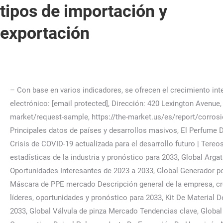
tipos de importación y
exportación
– Con base en varios indicadores, se ofrecen el crecimiento interanual (%) y la tasa de crecimiento anual compuesto (CAGR) para el período de pronóstico dado. Ltd.), Enviar correo electrónico: [email protected], Dirección: 420 Lexington Avenue, Suite 300 Ciudad de Nueva York, NY 10170, Estados Unidos, https://the-market.us/es/report/corrosion-resistant-casters-market/request-sample, https://the-market.us/es/report/corrosion-resistant-casters-market/#inquiry, Lácteos bajos en grasa Bebidas Mercado 2022 Compartir, Tendencias Recientes | Principales datos de países y desarrollos masivos, El Perfume De Los Ingredientes Químicos mercado Investigación Cualitativa y Cuantitativa, Global Maltodextrina baja en DE Mercado Crisis de COVID-19 actualizada para el desarrollo futuro | Tereos, Grain Processing Corporation, Cargill, Revestimiento De Conformación Mercado Estrategias de investigación 2023, estadísticas de la industria y pronóstico para 2033, Global Argatrrobano Mercado Tendencias clave, Fertilizantes De Liberación Controlada Mercado Demanda, Previsión de Ingresos y Oportunidades Interesantes de 2023 a 2033, Global Generador portátil de baja capacidad Mercado Último estado de Covid-19 | Eaton, Generac Holdings, Honda Power Equipment, Global Máscara de PPE mercado Descripción general de la empresa, crecimiento, desarrollo y pronóstico para 2033, E-Jugo Mercado Resumen regional global de 2023, análisis de empresas líderes, oportunidades y pronóstico para 2033, Kit De Material Del Núcleo Mercado Impulsores y restricciones clave para 2023, perspectiva regional, solicitantes de usuarios finales para 2033, Global Válvula de pinza Mercado Tendencias clave, Global Polipropileno reforzado con fibra de vidrio larga Mercado Se levanta tras situación de pandemia | SABIC, Celanese Corporation, Daicel Polymer, Junta De Expansión De Hormigón Mercado Producción, ingresos, precio promedio del producto y análisis de la industria de 2023 hasta 2033, Global Gafas Premium mercado Perspectivas, estado, últimas modificaciones y perspectivas para 2033, Película De Impresión Digital Mercado Regiones clave para 2023, perfil de la empresa, análisis de oportunidades y pronóstico de la industria hasta 2033, Global Termoplásticos de fibra larga Mercado Crecimiento de ventas en aumento positivo | Celanese, SABIC, PlastiComp, Global Etilenaminas Mercado Tendencias clave. } . At Eintrade Software we develop solutions for making international trade easier, in logistics and documentary processes. Consiento el envío, por cualquier medio, de comunicaciones comerciales basadas en mis hábitos de navegación y consumo, por parte de Inforiesgos sobre productos y servicios propios distintos de los contratados, así como sobre productos de terceros del sector financiero, incluso tras la mi baja como usuario. Ahorre tiempo y reduzca la investigación de nivel de entrada al identificar el crecimiento, el tamaño y los principales actores en el mercado. "@type": "Corporation", Permite el ingreso de mercancías a exportar con carácter definitivo y no paga derechos arancelarios u otros impuestos aplicables a la importación para el consumo. 5. - Poner en marcha el modelo de negocio importación-exportación puede parecer sencillo. 28046 Madrid (España), El modelo de negocio importación – exportación, Auge en la exportación de alimentos españoles al resto del mundo, España y Portugal se unen para llevar la calidad de sus vinos a toda Europa, Las exportaciones de jamón curado crecen el 14,5%, 