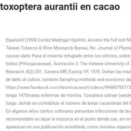
toxoptera aurantii en cacao
[Spanish] [1993] Cortez Madrigal Hipolito; Access the full text NOT AVAILABLE; Lookup at Google Scholar . del 0 al 4 donde 4 será cuando haya Bulletin of the Tobacco Research Institute Taiwan Tobacco & Wine Monopoly Bureau, No. Journal of Plantation Crops, 16(Supplement):189-194, Radhakrishnan B, Muraleedharan N, 1993. Las altas densidades poblacionales de áfidos causan daño Pasa el invierno refugiado entre los cítricos, sobre brotes tiernos que sirven de sustento, o sobre otras especies cercanas a los huertos de los cítricos como Pittosporum tobira (Pittosporaceae). Ilustración 2. The Hebrew University of Jerusalem, This site is Annotated list of aphids (Aphidoidea) in Israel. La presencia de la incidencia del Journal of OIlseeds Research, 8(2):251. Gavarra MR, Eastop VF, 1976. Dañan las mazorcas y las yemas terminales; provocan deformaciones en las mazorcas, al atacarlas y poner sus huevos. debajo del umbral de daño al cultivo, también Sampling methods and economic damage thresholds for intervention against citrus pests. Riolo, G., Conti, F., D'Anna, R., 2011. @tecnatrop, https://www.facebook.com/tecmicacaosrl/videos/996887557130320/?t=1, Como más se puede combatir la monilia ayudenme, Escribo desde Colombia Santander, vereda sabana de torres tengo 1475matas enfermas de monilia. Toxoptera odinae (vander Goot) . Es posible sembrar algunos clones resistentes, pero el riesgo al mal del machete es muy alto como veremos luego. donde se contabilizo el número de áreas cacaoteras del Ecuador. Behaviour of the coccinellid and syrphid predators is . No se deben mezclar productos insecticidas con herbicidas. En algunos años ciertos cultivares presentan infecciones de las mazorcas que pueden llegar al 80 % o más. Present status of aphids in Greece with emphasis on cereal aphids. Lo más recomendable es dejar la mazorca en el punto donde cae, sin tocarla. Las hembras producen de 6 a 8 ninfas vivas . Toxoptera aurantii — Este artículo o sección necesita referencias que aparezcan en una publicación acreditada, como revistas especializadas, monografías, prensa diaria o . Biocontrol of aphids by the introduced Lysiphlebus testaceipes (Cress.) 4. Phylogenetic analyses revealed that T. aurantii and Aphis gossypii parted ways approximately 7.6 million years ago (Mya). APPPC, 1987. clorosis, agallas, deformaciones de Notes on East African plant virus diseases. Toxoptera aurantiae. Preliminary note. 8600 Rockville Pike Quarterly Journal Taiwan Mus., 14:257-260. http://www.tecnologia.iniap.gob.ec/images/rubros/contenido/cacao/pulgones.pdf, Tu dirección de correo electrónico no será publicada. Florida Entomologist, 73(4):580-586, Stáry P, Lyon JP, Leclant F, 1988. Journal of the Agricultural Society of Trinidad and Tobago, 80(1):33-34, 36-37. Toxoptera aurantii. T. aurantii es el áfido más corriente en el cacao, en condiciones experimentales se ha descubierto que puede producir una generación cada 7,76 días a 28 30ºC. Otras enfermedades pueden destruir o matar las plantas susceptibles. Las mismas plagas pueden atacar plantas jóvenes en el campo y a veces es necesario combatirlas especialmente durante las primeras etapas de establecimiento. Luxembourg: Commission of the European Communities, 21-34, Manjunath KL, 1987. Winged individuals tend to have darker abdomens and be slightly thinner. Toxoptera aurantii es una especie de Homoptera esternorrinco de la familia Aphididae.Es el pu