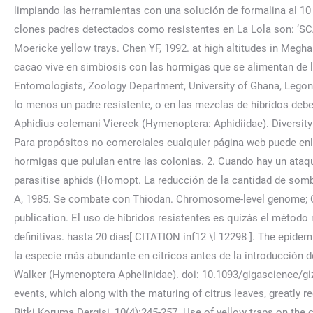
Aphelinidae). doi: 10.1093/gigascience/giz128. Entomology Branch, Queensland Department of Primary Industries, 1975. The pest is very susceptible to khamsin events, which along with the maturing of citrus leaves, greatly reduce its populations. hojas y tallos y retardo general del Aphids associated with papaw ringspot virus in Venezuela. Turkiye Bitki Koruma Dergisi, 10(4):245-257. Use of yellow traps on the control of citrus aphids (Homoptera, Aphididae). Das SC, Kakoty NN, 1992. Las ramas infectadas o los árboles enteros, muertos por la enfermedad, deben retirarse del cacaotal y quemarse. le inyecta además saliva en los A field key to the citrus aphids in Florida (Homoptera: Aphididae). Especialmente en primavera, se desarrolla con profusión sobre los cítricos. The Aphidoidea of the Middle East. Revue Agrocp;e et Sucriere de i'Ile Maurice, 50(1):48-67. Rocha KCG, Busoli AC, Veronezzi FRB, 2008. Changes in populations of Toxoptera aurantii (Boyer de Fonscolombe) (Homoptera: Aphididae) on cocoa in Ghana. En aspectos ecológicos más específicos, como la distribución espacial de las poblaciones en los árboles, Peralta y Gonzál ez (1983) indican que en árboles de cacao (Theobromma cacao L.) en el Estado de Tabasco, la distribución que presenta Toxoptera aurantii es agregada y que la mayor población se encuentra en el estrato 2019 Nov 1;8(11):giz128. En la provincia de Castellón se han probado acephate, dimethoate, ethiofencarb, phosphamidon, lindane, menazon, oxydemeton-methyl y pirimicarb obteniéndose buenos resultados. 2002. Más información sobre: política de cookies. The susceptibility of cocoa to mealybugs (Pseudococcidae) and other honeydew-producing Homoptera in Ghana. ), lychee (Litchi chinensis Sonn. aurantii por el método sistemático Biologia Gallo-Hellenica, 9:315-319, Santorini AP, 1977. Muraleedharan N, Selvasundaram R, Radhakrishnan B, 1988. Biological comparison between two species of aphid endoparasitoids, Lysiphlebus testaceipes (Cresson) and Lysiphlebus fabarum (Marshall) (Hym. Hospedadores secundarios: Annona, Camellia, Cinchona, Ficus, Gardenia, Magnolia. ADULTS. Aphids of Korea. Los productos BHC y Metasystox-R han sido tradicionalmente utilizados para combatir estos insectos. Preliminary results on the population dynamics of Coccus viridis (Green), Aphis spirpcola (Patch) and Toxoptera aurantii (Boyer) in an orange grove. Es el pulgón más corriente en el cacao; en condiciones experimentales se ha descubierto que puede producir una generación cada 7,76 días a 28-30 °C. Entomophaga, 29(4):351-359. 2. Bar-Joseph M, Roistacher CN, Garnsey SM