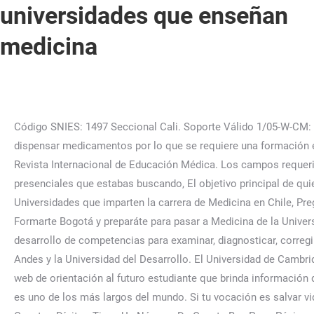
universidades que enseñan
medicina
Código SNIES: 1497 Seccional Cali. Soporte Válido 1/05-W-CM: La información que figura en esta edición digital está dirigida exclusivamente al profesional destinado a prescribir o dispensar medicamentos por lo que se requiere una formación especializada para su correcta interpretación, Estas son las 6 mejores universidades de Europa para estudiar Medicina, Revista Internacional de Educación Médica. Los campos requeridos están marcados *. Las escuelas de medicina en Italia son bastante selectivas. Cursando.cl | Los cursos online y presenciales que estabas buscando, El objetivo principal de quien se decida a estudiar medicina tiene que ser, Las mejores universidades para estudiar Medicina en Chile, Lista de Universidades que imparten la carrera de Medicina en Chile, Preguntas frecuentes relacionadas a esta carrera. Su tasa de aceptación es de 6,5%. Estudia con nosotros en el Pre Médico Formarte Bogotá y preparáte para pasar a Medicina de la Universidad Nacional. Carrera del área de la salud que forma profesionales en cuidado primario visual y ocular mediante el desarrollo de competencias para examinar, diagnosticar, corregir, tratar y prevenir enfermedades . Mientras que las universidades con los aranceles más altos son la Universidad de Los Andes y la Universidad del Desarrollo. El Universidad de Cambridge La Facultad de Medicina está ubicada junto a Hospital de Addenbrooke en el Cambridge Biomedical Campus. Es un sitio web de orientación al futuro estudiante que brinda información detallada para encontrar la mejor opción para sus estudios. También es importante saber que estudiar medicina en Francia es uno de los más largos del mundo. Si tu vocación es salvar vidas y mejorar la salud de las personas, elegir medicina es una excelente decisión profesional que desde ya felicitamos. Cuantos Dígitos Tiene Un Número De Cuenta Bcp Peru. Página de Consultas, Trámites, Requisitos, Recetas, Procesos, Inscripciones, Deportes, Conciertos, Política, Economía, Turismo y Noticias en General…. Universidad de la SabanaUbicada en el municipio de Chía se ofrecen 14 semestres de estudio de 382 créditos totales para graduarse de Médico.Código SNIES: 2518, 15. Por ejemplo, en Europa se requiere un certificado de escuela secundaria y un examen, pero en Estados Unidos, proporcionará un diploma de escuela secundaria, una licenciatura en Ciencias (4 años), MCAT & Solicitudes para la Facultad de Medicina y cursos de requisitos previos. Por tanto, es un buen lugar para estudiar medicina en Europa. Esta universidad tiene un método de enseñanza, el cual obliga a los estudiantes a que participen a lo largo de la carrera analizando problemas y casos clínicos. Universidad de Alberta. universidades en estados unidos para estudiar medicina veterinaria ¡Comience con uno de los mejores títulos de veterinaria a continuación! Presencial | Diurna | Medellín | 1 año (2 semestres). Presencial | Diurna | Medellín | 4 Semestres, Especialización en Neurodesarrollo y Aprendizaje, Especialización | La Facultad de Medicina ocupa actualmente el quinto lugar en el mundo en la clasificación de las mejores escuelas de medicina. Materias que se ven en la carrera de Medicina. Debido a este examen, hay muchos menos estudiantes que en la UBA. Algunos de los programas se imparten en inglés y los programas de maestría global solo se imparten en inglés. Aquí te compartimos qué universidades imparten la