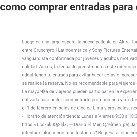
como comprar entradas para e
Luego de una larga espera, la nueva película de Akira Toriyama, “Dragon Ball Super: Super Hero”, se estrena hoy en Perú y otros países de Latinoamérica, gracias a la colaboración entre Crunchyroll Latinoamérica y Sony Pictures Entertainment. No somos un detergente ni una lavadora, somos un equipo de trabajo, una familia innovadora, una compañía vanguardista conformada por jóvenes y adultos motivados; comprometidos con la misión de ofrecer cada día diferentes productos y servicios a precios incomparables de la mejor calidad. Así es, la fecha de preestreno es este miércoles 14 de diciembre en las salas de cine de tu preferencia a nivel nacional y si quieres asegurar tu ingreso, puedes ir adquiriendo tu entrada para evitar hacer colas e ingresar directamente a disfrutar de la película “Avatar 2: El camino del agua”. La confirmaci�n se recibir� en el momento en que se realice la reserva, No es recomendable para viajeros con problemas de espalda, No es adecuado para viajeros con afecciones card�acas u otros problemas m�dicos graves, La mayor�a de viajeros pueden participar en la experiencia. Al brindarnos tus datos personales, estás consintiendo que Cuponatic tenga dicha información, la cual solo será utilizada para poder suministrarte promociones y ofertas que podrían ser de tu interés. El concierto de la banda de k-pop BTS, titulado como 'Yet to Come in Cinemas', se estrenará el 1 de febrero en salas de cine de Lima y provincias. negativo: Horario de atención telefónicaLunes a Viernes 10:00 a 19:00 hrs, Avenida Providencia 1208 oficina 1603, Providencia - Horario de atención tienda: Lunes a Viernes 9:30 a 18:30 hrs. Incluso, puedes realizar la compra de tu canchita por la web y así evitarás las colas. Nota completa https://t.co/5k0Qj2IjlZ, — Diario El Men (@elmen_pe) January 10, 2023. Hoja de vida y perfil del premierÂ¿QuiÃ©nes integran la comisiÃ³n de alto nivel que llega a Puno para intentar dialogar con manifestantes? Regresa al cine con este beneficio y disfruta de tus películas favoritas en pantalla grande. Dentro de 1 hora tu cupón llegará a tu e-mail y también estará disponible desde tu cuenta. ¿Dónde comprar entradas para BTS, “Yet to come in cinemas”? �Te lo pasaste tan bien que fotografiaste tu experiencia? Entradas Madrid Party Pubcrawl Tour & Club. Los puntos donde el usuario puede hacer uso de los códigos de descuento para comprar las entradas al cine son los siguientes: En boleterías … ¡Tus entradas para SALAS PRIME con 50% de descuento! BTS: Ya inició la venta de entradas para “Yet to come in... https://larazon.pe/rbd-vuelve-a-los-escenarios/, https://elmen.pe/grupo-5-ofrecera-concierto-en-el-estadio-de-san-marcos/. La parte derecha en este caso representada por "X" el cual corresponde al código de confitería el cual debe ser presentado directamente en el cine. Sin embargo, la cadena de cines al colgarlo en su cuenta de Twitter no tardó en viralizarse. Compra en Cuponatic las mejores ofertas de Chile: Encuentra descuentos en Cine, Viajes, Masaje, Depilación, Gimnasio, Restaurante, Productos 