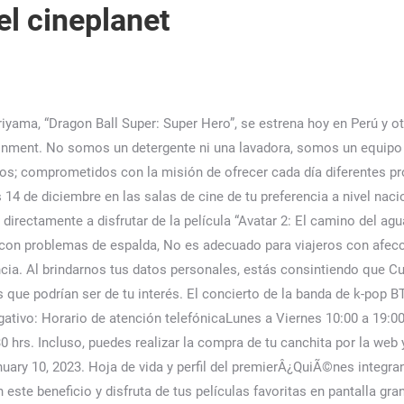
l cineplanet
y más (511) 7481400 positivo: SI TE INTERESA PUEDES LEER LA SIGUIENTE NOTA: ATU plantea que combis y buses tengan GPS y cobro electrónico El largometraje cuenta con el compromiso e intervención de Akira Toriyama, creador del manga y quien está detrás de la historia original, el guion y el diseño de personajes del filme. POSTRE + BEBIDA, Cinemark: 2 Entradas + 2 gaseosas + cancha mediana o grande (Muestra desde tu celular), Karts de Lun a Dom en todas sus sedes: La Molina,Playa S.Pedro, Trujillo. 2023, Tipo de audiencia Entendí perfecto, gracias. 2023 En esta última parte veremos el cuadro "Zero Soles", aceptamos los términos y condiciones y le damos en "Continuar". Desde este jueves las cadenas de cine como Cineplanet y Cinemark retomaron sus funciones. Ver Cartelera. Buena promoci�n y ahorro, negativo: Alcanzo para varias entradas y nos quedo dinero para las palomitas, excelente pelicula. A tan solo unos días de la fecha de preestreno de la película “Avatar 2: El camino del agua”, te contamos que puedes asegurar tu ingreso a la sala de cine de tu elección con unos simples pasos y de dos maneras diferentes. Últimas noticias de última hora sobre Actualidad, Economía, Negocios y Emprendimiento - INFOMERCADO De L a V de 9 a 18 hrs. Para adquirir las entradas de ambas empresas de cines, deberás de ingresar a la página web o descargar la … Cabe señalar que, esta pieza resulta muy especial para los fans, pues fue el último show de la banda completa, antes que Jin iniciara el servicio militar. Ver afiche ESNNA. ¿Cuál es el objetivo de la nueva Patrulla Roja? Mayores de 14 años, Forma de pago te sale economica la entradas y no te pierdes de ningun estreno. Para compras a través de la página web o la App de Cineplanet mientras las realices con tu sesión iniciada, se contarán para acumulación. ¡Muéstranoslo! S�lo Adultos, Forma de pago del 4-ene. PUEDES VER “Dragon Ball Super: Super Hero”: ¿por qué Goku y Vegeta no son protagonistas? No se permiten los estreno... Una vez confirmado, no se admitir�n cambios ni cancelaciones, Cine Planet (Costanera Center, Florida Center, Quil�n, La Dehesa, Plaza Alameda, Copiap�, Valpara�so, Curic�, Concepci�n, Temuco, Valdivia), Cine Planet (Costanera Center, Florida Center, Quil�n, La Dehesa, Plaza Alameda, Copiap�, Valpara�so, Curic�, Concepci�n, Temuco, Valdivia) También hubo quienes exhortaron que se habilite más salas y no solo se centralice en Lima porque hay Armuys en provincia, el cual les gustaría disfrutar del concierto. Atrapalo.peEntradasEspa�aMadridTeatro Y DanzaTeatroPun Crawl Madrid31-01-2023, del 21-dic. WebCineplanet Pro mira las peliculas en cartelera ... Inicio; Cadenas de Cines; CINEPLANET; Cineplanet Pro; Cineplanet Pro. ¿Dónde comprar entradas para BTS, “Yet to come in cinemas”? ... Revisa cómo comprar en CINEPLANET y CINEMARK. Recojo de entradas Accede al portal de venta de entradas online; Elige el horario y cine más cercano a tu ubicación; Selecciona tus asientos; Ingresa tu número de socio y … avatar 2 05:15 pm. Av. ¿Eres fan del K-Pop? No promovemos ni permitimos la explotaci�n sexual de ni�os, ni�as y adolescentes, ni cualquier otro il�cito penal del cual tengamos conocimiento en el desarrollo de nuestra actividad, conforme a lo dispuesto en la Ley No. Condenan a siete años de cárcel a sujeto que tocó a una escolar en Independencia, ¡Precios de locura! Our vision is to empower out players to stand tall and be excellent in all walks of life whether that be in football or out of football. Entradas Cineplanet: Las mejores películas cada semana. Este cupón no aplica para devoluciones. Cinestar S/ 29.90 por 2 entradas 2D + Pop Corn 