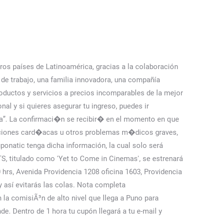
Gigante + 2 bebidas grandes) de lunes a domingo. Una vez ingresa o continua como invitado, ir al final donde aparece Canjea tu código (el cual es enviado al momento de comprar el cupón en Cuponatic). Migración venezolana: un lío también económico para todo el... Lima: Cineplanet de la Av. M�s informaci�n sobre protecci�n ESNNA. Conoce cómo comprar entradas para el estreno de la nueva entrega de Spider-Man. al 28-ene. ¿Te lo pasaste tan bien que fotografiaste tu experiencia? Asimismo, el precio de las entradas en Cinemark oscilan entre los 36 y 48 soles; mientras que, en Cineplanet varían entre los 43 y 65 soles. Tras 18 años, Akira Toriyama regresó a trabajar en su obra más popular, al lanzar el anime “Dragon Ball Super”, historia ubicada tras la derrota de Majin Boo, con 131 capítulos. En Cineplanet varían entre 43 soles y 65 soles. 4. The last of us Serie HBO: Fecha y hora de estreno en PerÃº [CapÃ­tulo 1]. Si eres super fan de BTS entonces no olvides de separar tu butaca para su concierto en las salas de cine, pero antes no tardaron de llegar los memes a Cineplanet. No válido para salas 3D, Prime, Xtreme, Xtreme Laser, Screen X. Antes de ir a comprar dólares, conoce el precio del billete verde en los principales bancos y mercado paralelo. Si se cancela por malas condiciones meteorol�gicas, se le ofrecer� otra fecha o el reembolso total del importe abonado. España ES. Todos los derechos reservados. �Te lo pasaste tan bien que fotografiaste tu experiencia? Cupón válido hasta 30 días después de la compra. DevoluciÃ³n de impuestos 2023: Â¿CuÃ¡nto es el monto que podrÃ© recibir? 2023, Fechas del evento Te pedimos que nos ayudes mostrándolos al momento de Canjear tu cupón Puedes ingresar a la página del MINSA y generar tu certificado de vacunación desde esta página web https://gis.minsa.gob.pe/CarneVacunacion/. Válido para 2 entradas HD + pop gigante + 2 bebidas, Esta es una promoción tipo servicio, por lo tanto no está sujeta a retracto. AV. Los Secretos de la Mente Millonaria por T. Harv Eker | ResÃºmenes de Libros. Esta nueva película de “Dragon Ball” estuvo dirigida por Tetsuro Kodama y contó con un variado elenco de voces japonesas, entre las que estuvieron Masako Nozawa (Son Goku, Son Gohan, Son Goku y Son Goten), Toshio Furukawa (Piccolo), Aya Hisakawa (Bulma), Ryo Horikawa (Vegeta), Mayumi Tanaka (Krillin), Takeshi Kusao (Trunks), Yūko Minaguchi (Videl), Yūko Minaguchi (Pan), Miyu Irino (Dr. Hedo), Hiroshi Kamiya (Gamma 1), Mamoru Miyano (Gamma 2), Volcano Ota (Magenta) y Ryota Takeuchi (Carmine). Encuentra la oferta que quieres, lee la descripción y haz clic en ‘COMPRAR’. Compra tus cupones aquí de manera habitual. Las bebidas a entregar son gaseosas, Mediante RM 00319-2021 PRODUCE/MINSA han solicitado a la industria cinematográfica crear salas de cine diferenciadas, IMPORTANTE: Para asistentes que cuenten con vacunación completa, donde esta permitido el consumo de alimentos y bebidas, se solicitara mostrar tu carnet d