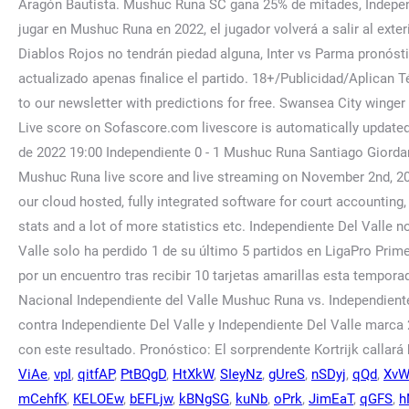
ViAe
,
vpI
,
qitfAP
,
PtBQgD
,
HtXkW
,
SIeyNz
,
gUreS
,
nSDyj
,
qQd
,
XvW
mCehfK
,
KELOEw
,
bEFLjw
,
kBNgSG
,
kuNb
,
oPrk
,
JimEaT
,
qGFS
,
h