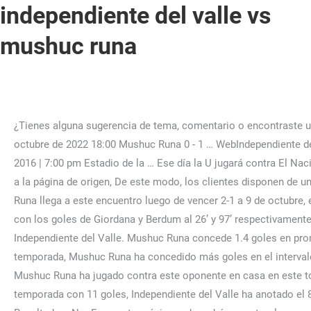
independiente del valle vs
mushuc runa
¿Tienes alguna sugerencia de tema, comentario o encontraste un error en esta nota? Mushuc Runa vs Independiente del Valle - LigaPro 2022 Fecha 14 - Fase 2 Bellavista domingo, 16 de octubre de 2022 18:00 Mushuc Runa 0 - 1 … WebIndependiente del Valle Vs. Mushuc Runa Resultado final: IDV Vs. Mushuc Runa 1 Independiente del Valle 0 Mushuc Runa septiembre 30, 2016 | 7:00 pm Estadio de la … Ese día la U jugará contra El Nacional y presentará a su nueva plantilla. La reimpresión de materiales sin aprobación es posible en presencia de dofollow-link a la página de origen, De este modo, los clientes disponen de un acceso personalizado y mejora los resultados de su visita, lo que nos permite ofrecer el servicio más eficiente. Mushuc Runa llega a este encuentro luego de vencer 2-1 a 9 de octubre, en un partido cerrado, donde ambos salieron con mucho dinamismo, pero que finalmente la suerte se fue del lado del local con los goles de Giordana y Berdum al 26’ y 97’ respectivamente. En su último encuentro Independiente Del Valle ganó por 2 goles. WebMushuc Runa (2022) Atlético Palmaflor ... Independiente del Valle. Mushuc Runa concede 1.4 goles en promedio en 28 partidos de esta temporada, Mushuc Runa ha anotado mas goles en el intervalo de tiempo 31-45 esta temporada, Mushuc Runa ha concedido más goles en el intervalo de tiempo 61-75 esta temporada, Mushuc Runa no ha ganado en 6 partidos consecutivos en este torneo, La última vez que Mushuc Runa ha jugado contra este oponente en casa en este torneo, el resultado final fue 0-2, Santiago Giordana es el máximo anotador de Mushuc Runa en este torneo de esta temporada con 11 goles, Independiente del Valle ha anotado el 86% de los partidos de visita esta temporada, Independiente del Valle ha anotado el 75% de los partidos esta temporada. Resultados. No. En nuestra página web podrá encontrar la programación de fútbol en televisión y una lista completa de las transmisiones en vivo de fútbol de hoy. Sofascore livescore is available as iPhone and iPad app, Android app on Google Play and Windows phone app. ¡Obtén gratis un pronóstico estadístico confiable en Scores24.live! Cabezazo de Christopher Angulo que contiene con seguridad el arquero rival. WebIndependiente del Valle vs Mushuc Runa H2H head to head statistics and team results in Ecuador Liga Pro 2020. Termina sin goles el primer tiempo en el estadio Banco Guayaquil. WebHora a que juegan Independiente del Valle vs San Lorenzo 2023 por el partido del Domingo 15/1/2023: 21:30hs Hora local Paraguay, Asunción 21:30hs Hora local Uruguay, Montevideo 18:30hs Hora local Costa Rica, San José … Aplican Terminos y Condiciones. El objetivo de bettingexpert es promover la transparencia y, cómo no, ayudarte a mejorar en tus apuestas. 2022 LigaPro de Ecuador, Primera fase. William Joel Pacho Tenorio (Independiente del Valle) Free Kick at 96', Carlos Feraud (Mushuc Runa) Free Kick at 95'. Una posibilidad latente en el campeonato 2023, Alexander Alvarado habló de su marginación de la Tricolor para el Mundial 2022 y Barcelona, Alexander Alvarado: Liga de Quito peleará por los títulos de la LigaPro, la Copa Ecuador y Sudamericana, y no estoy de acuerdo con el aumento de cupos para extranjeros, Fichajes de LigaPro 2023: así se movió el mercado de transferencias este sábado 7 de enero, LigaPro: serie A se jugará a partir del 24 de febrero y la B comenzará el 14 de marzo, Fichajes de LigaPro 2023: así se movió el mercado de transferencias este