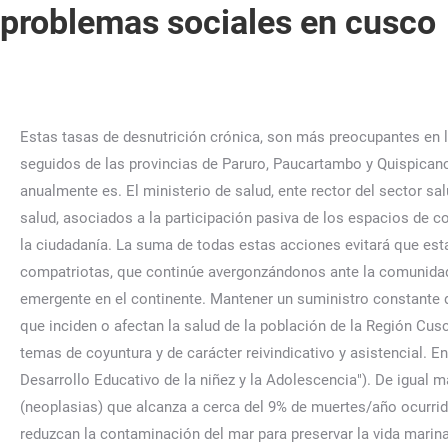
problemas sociales en cusco
Estas tasas de desnutrición crónica, son más preocupantes en la población escolar de la provincia Chumbivilcas, que supera la tasa de 51% de desnutrición en los escolares de 6 a 9 años, seguidos de las provincias de Paruro, Paucartambo y Quispicanchis con tasas de 47%. Análisis de Situación de Salud Muerte Materna 2013. número de fallecidos que en promedio ocurren anualmente es. El ministerio de salud, ente rector del sector salud, es responsable de definir los lineamientos y políticas sanitarias en el país. – Escasa participación social en temas de salud, asociados a la participación pasiva de los espacios de concertación de salud, a las barreras culturales y al incipiente conocimiento de los derechos y deberes de salud por parte de la ciudadanía. La suma de todas estas acciones evitará que esta epidemia siga enlutando a miles de hogares, que siga acarreando gastos en el tratamiento y rehabilitación de los compatriotas, que continúe avergonzándonos ante la comunidad mundial con tasas e índices que no concuerdan con un país cuyo crecimiento económico nos coloca como una nación emergente en el continente. Mantener un suministro constante de medicamentos y gestionarlos correctamente. Identificar y describir los factores sociales, económicos y demográficos que inciden o afectan la salud de la población de la Región Cusco. – Los actores sociales no se involucran en acciones de salud, debido a que sus preocupaciones están priorizadas en temas de coyuntura y de carácter reivindicativo y asistencial. En nuestro departamento las madres tienen un nivel educativo promedio equivalente al cuarto año de primaria (UNICEF "El Desarrollo Educativo de la niñez y la Adolescencia"). De igual manera, llama la atención la proporción importante que va adquiriendo las causas de muerte asociadas a tumores (neoplasias) que alcanza a cerca del 9% de muertes/año ocurrida. Esto significa que estar infectado con VIH no es lo mismo estar enfermo de SIDA. Cuidado de los océanos, acciones que reduzcan la contaminación del mar para preservar la vida marina. La única manera de prevenir la transmisión del VIH en las relaciones sexuales es usando correctamente el preservativo. Áncash y Cusco tienen veinte casos cada uno. En los últimos años, los casos de VIH-SIDA se han incrementado considerablemente en todo el mundo y en el Perú, este mal incurable se mantiene en una epidemia concentrada, es decir, no se ha generalizado aún. Alianzas intersectoriales para la promoción de la salud. "Si la prueba sale reactiva, la persona es sometida a un segundo paso que viene a ser la prueba de ELISA, la misma que también nos da un acercamiento a la detección del SIDA; pero tampoco es confirmatoria. El importante avance en asesoría genética sobre el cáncer en el Perú, permite identificar cánceres hereditarios. -. En cuanto a la prevalencia de la TBC, las causas están asociadas a: – Implementación limitada de políticas, manejo y prevención de la enfermedad, sobre todo en la atención médica periódica, el diagnóstico oportuno y el tratamiento adecuado. Hay un conjunto de problemas de importancia para la Salud Pública Regional que por su magnitud no aparece en la consulta externa u hospitalización. 3º) El limitado desarrollo del proceso de monitoreo, evaluación, supervisión y retroalimentación de las acciones de mejora continua. Se encontró que los departamentos más vulnerables para cáncer fueron Huánuc