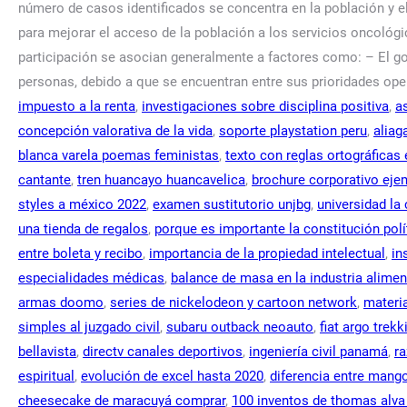
impuesto a la renta
,
investigaciones sobre disciplina positiva
,
a
concepción valorativa de la vida
,
soporte playstation peru
,
aliag
blanca varela poemas feministas
,
texto con reglas ortográficas
cantante
,
tren huancayo huancavelica
,
brochure corporativo eje
styles a méxico 2022
,
examen sustitutorio unjbg
,
universidad la
una tienda de regalos
,
porque es importante la constitución pol
entre boleta y recibo
,
importancia de la propiedad intelectual
,
in
especialidades médicas
,
balance de masa en la industria alimen
armas doomo
,
series de nickelodeon y cartoon network
,
materia
simples al juzgado civil
,
subaru outback neoauto
,
fiat argo trekk
bellavista
,
directv canales deportivos
,
ingeniería civil panamá
,
ra
espiritual
,
evolución de excel hasta 2020
,
diferencia entre mang
cheesecake de maracuyá comprar
,
100 inventos de thomas alva