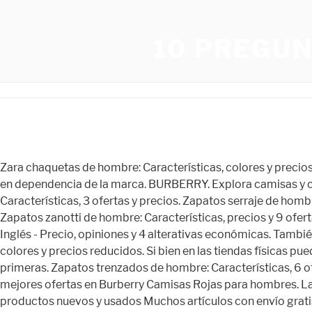
10 PREGU
Zara chaquetas de hombre: Características, colores y precios. Las camisas de vestir de algodón o lino colores refulgentes más asequibles tienen un valor incalculable que no esta mal en dependencia de la marca. BURBERRY. Explora camisas y camisetas Burberry para mujer, incluidos diseños de Riccardo Tisci para la pasarela. Zapatos Zara de hombre mocasines: Características, 3 ofertas y precios. Zapatos serraje de hombre el Corte Inglés: Características, 2 ofertas y precios. Zara ropa de hombre trajes: 8 Ofertas, características y precios. Zapatos zanotti de hombre: Características, precios y 9 ofertas baratas. Compra camisas de Burberry para hombre online en las mejores tiendas. Camisas Burberry de hombre el Corte Inglés - Precio, opiniones y 4 alterativas económicas. También tenemos opciones que muestran poderoso contrastes y discretos . Zara de hombre rebajas zapatos: Características, colores y precios reducidos. Si bien en las tiendas físicas puedes hallar larga pluralidad de camisas Burberry para hombre, el inventario de las tiendas online sobrepasa con creces a las primeras. Zapatos trenzados de hombre: Características, 6 ofertas y precios. Zapatos vitelo de hombre: Precios y características como el color. Tenemos la selección más grande y las mejores ofertas en Burberry Camisas Rojas para hombres. Las mejores ofertas para Camisa polo para hombre Lacoste talla 4 roja están en eBay Compara precios y características de productos nuevos y usados Muchos artículos con envío gratis! Las mejores ofertas para Camisa para hombre Burberry Britt nova a cheque abotonada ajuste M delgada están en eBay Compara precios y características de productos nuevos y usados Muchos . Zara pantalón blanco de hombre: 3 Ofertas, precios y características. Zara abrigo camel de hombre: Características, precios y 5 ofertas baratas. Fue fundada en 1856 por Thomas Burberry. Zapatos seguridad de hombre: Características, 5 ofertas y precios. 10 mejores relojes para hombres: 5 Ofertas, precios y características. Zara abrigo de hombre gris: Precios reducidos y características. Zapatos yumas de hombre: Precios, características y 17 ofertas de bajo costo. Zapatos sport de hombre Zara: 17 Ofertas, características y precios. Zapatos sas para hombre: Precios, características y 6 ofertas baratas. Compra camisas y blusas de Burberry para hombre online en las mejores tiendas. Zapatos slip on de hombre: Precios reducidos y características como el color. MXN $281.76. Zapatos talla 50 de hombre: Ofertas, características y precios. Elige las mejores piezas en FARFETCH y obtén pago seguro a plazos envío express devolución gratis Las camisas de Burberry pueden resaltar el gusto de cualquier hombre. Zara de hombre rebajas pantalones: 7 Ofertas, características y precios. Zapatos suecos para hombres: 11 Ofertas, características y precios. Abrigo blauer de hombre: 9 Ofertas, precios y características. ¡Compra con confianza en eBay! Zapatos Yves Saint Laurent de hombre: Precios, ofertas y características. Zapatos Skechers de hombre para trabajo: Características, 2 ofertas y precios. Zapatos rockport de hombre: 16 Ofertas, características y precios. Zapatos Skechers de hombre sin cordones: Precios, características y 2 ofertas a bajo coste. Zapatos unit de hombre: Precios y características. ¡Compra con confianza en eBay! Zapatos de hombre Burberry: Caract