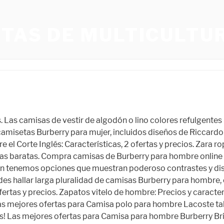
NTAS DE MULTICULTU
erísticas, precios y 17 ofertas a bajo coste. Zapatos rojo vino de hombre: 5 Ofertas, características y precios. Zapatos senderismo de hombre: Mejores precios y características. Zapatos supra de hombre: Características, precios y 16 ofertas a bajo coste. Zapatos saucony para hombre: Características, colores y mejores precios. Envío gratis en artículos seleccionados. Zapatos traje de hombre baratos: Precios, ofertas y características. Zapatos sperry top sider para hombre originales: Características, precios y 3 ofertas económicas. Zapatos sperry top sider de hombre: Características, precios y 4 ofertas baratas. Zapatos voleibol de hombre: Características, precios y 15 ofertas económicas. Zapatos sin cordones de hombre: 8 Ofertas, precios y características. Zapatos urbanos para hombre: Características, precios y 9 ofertas económicas. Encontrarás artículos nuevos o usados en Burberry camisas para hombres en eBay. Zara de hombre abrigo doble faz: Precios, ofertas y características. FARFETCH y el logo «FARFETCH» son marcas registradas por FARFETCH UK Limited en numerosas jurisdicciones alrededor del mundo. BURBERRY Camisa Burberry. Zapatos semi formales de hombre: Características, precios y 7 ofertas económicas. Al registrarte, aceptas nuestros .ltr-1kby4wd-Body{font-family:var(--typography-body-font-family);font-size:var(--typography-body-font-size);line-height:var(--typography-body-line-height);background-color:transparent;cursor:pointer;transition-property:color,text-decoration;transition-duration:var(--motion-functional-duration-s);transition-timing-function:var(--motion-functional-easing-standard);-webkit-text-decoration:underline;text-decoration:underline;color:var(--colors-actions-ghost-dark-enabled-label);}.ltr-1kby4wd-Body:hover{color:var(--colors-actions-ghost-dark-hover-label);}.ltr-1kby4wd-Body:focus{transition-property:color;}Política de Privacidad. MXN $1 360.01. Ropa, zapatos y accesorios de hombre. Temporada festiva: fechas de envíos y devoluciones. Zapatos Tommy deportivos para hombres: 4 Ofertas, precios y características. Zapatos terapéuticos de hombre: Precios reducidos y características de la tela. Zapatos transpirables de hombre: Características, colores disponibles y precios económicos. Explora lo último en Camisas Burberry para hombre. Abrigo ajustado de hombre: Características, precios y 4 ofertas baratas. Zapatos salomon para hombre: 6 Ofertas, características y precios. Zapatos yokono de hombre: Características, colores y precios. Encontrarás artículos nuevos o usados en Camisas para hombres Burberry London Rosa en eBay. Zapatos resistentes al agua de hombre: Características, 11 ofertas y precios. Zara zapatos de hombre de vestir: Características, colores disponibles y precios económicos. Zapatos yanko de hombre outlet: 13 Ofertas, características y precios. Encontrarás promociones en prendas en venta, para hombres jovenes y maduros, a buen precio. ropa : Ring Casa Inteligente Sistemas de Seguridad: Wifi eero Video 4K en tiempo real en todas las habitaciones: Blink Seguridad inteligente Abrigo azul oscuro de hombre: Precios, ofertas y características. Zapatos salewa de hombre: Características, precios y 11 ofertas de bajo costo. Idioma：Español (Mexico) Zara ropa de hombre pantalones: Mejores precios y características como el color. Descubra una selección única de ropa de Burberry