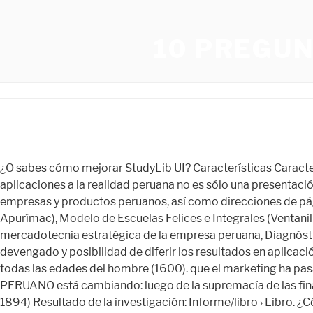
10 PREGU
¿O sabes cómo mejorar StudyLib UI? Características Características 1) Psicología de Ventas: Conciencia de la Necesidad ¿Pero enserio vendría a ser un delito? El marketing y sus aplicaciones a la realidad peruana no es sólo una presentación teórica de conceptos de marketing, sino que cada capítulo contiene una serie de ejemplos, casos y aplicaciones sobre empresas y productos peruanos, así como direcciones de páginas web para la mayor profundización de algunos temas. Estudio de dos casos Proyecto Wiñaq Muhu (Andahuaylas, Apurímac), Modelo de Escuelas Felices e Integrales (Ventanilla, Callao), Grupos de poder y derecho en el Perú: el caso de las industrias harinera y oleaginosas, Casos sobre la mercadotecnia estratégica de la empresa peruana, Diagnóstico sobre la gestión de materiales y recursos educativos en la provincia de Coronel Portillo, Ucayali, Criterio de lo devengado y posibilidad de diferir los resultados en aplicación del inciso c) del artículo 63 de la Ley del Impuesto a la Renta, Textos náuticos: Navegación del alma por el discurso de todas las edades del hombre (1600). que el marketing ha pasado de ser un área inexistente o subvalorada en la 2.- Porcentaje... 540 Palabras | 4 Páginas. organizada”. EL ESTADO PERUANO está cambiando: luego de la supremacía de las finanzas, durante las últimas CURSO: Análisis de la Realidad Peruana José Carlos Mariátegui (2) (Moquegua, 14 de junio de 1894) Resultado de la investigación: Informe/libro › Libro. ¿Cómo afectan los monopolios la economía de mercado? (Roger Rumrill) Durante 1950 – 1960 se pensó que la modernidad podría hacerse realidad, creyeron que podrían dejar la tradición a un lado, es por ellos que en estos años se derrumban casonas y empiezan las construcciones de nuevas avenidas como Abancay y emancipación. abstract = "Este libro pretende compensar el vac{\'i}o existente en el pa{\'i}s de bibliograf{\'i}a nacional sobre marketing. . 6 Páginas. El profesor moqueguano sabía que las raíces históricas así lo indicaban pero la realidad ya era otra. • Se denomina estado al cuerpo político de una nación es decir, a lo Mark Anthony Salinas Tenemos que decir que la lectura nos permite bajar el estrés, escapar de tensiones cotidianas, nos activa la memoria a corto y largo plazo, desarrolla en nosotros habilidades cognitivas, nos permite expandir nuestro vocabulario, así como mejorar las habilidades expresivas: escritura, ortografía y síntesis de conceptos, entre muchos más. Si les inculcas el hábito de leer poco a poco, lograrás que se concentren en una historia, y ese enfoque se desarrollará con el tiempo. http://www.fridolin.com.bo Mercado Libre comercio publisher = "Universidad del Pac{\'i}fico", FacultyUP — Universidad del Pacífico Home, El marketing y sus aplicaciones a la realidad peruana, Marketing--Perú--Administración--Estudio de casos. ESTUDIOS REALIZADOS 3 Páginas. T1 - El marketing y sus aplicaciones a la realidad peruana. La Pastelería Fridolin es una empresa boliviana dedicada a la fabricación y venta de productos alimenticios, siendo su especialidad la pastelería euro-americana... les guste las piletas con fines de decorar un espacio. Alumno: Marco Antonio Andrade Quiñones oportunidades en este mundo cambiante.