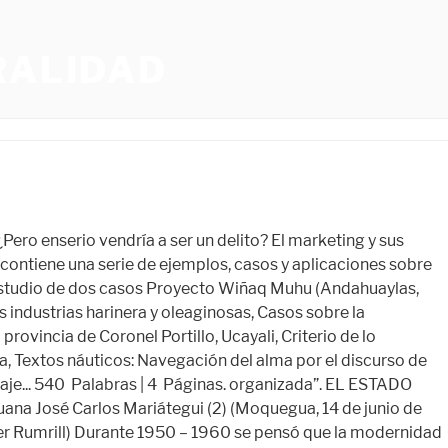
RALIDAD
sar a un nuevo milenio que presenta una serie de To browse Academia.edu and the wider internet faster and more securely, please take a few seconds to upgrade your browser. Coordinador - AZAÑERO PAREDES, Mark Collin Scott (2) INDICE 6 Páginas. We use cookies to give you the best possible experience. Edición: Primera edición Descripción: 411 páginas 20 cm ISBN: 8489293910; Tema(s): ESTRATEGIA; MERCADOTECNIA; Clasificación CDD: 658.8 P59 1) Considera las diferentes orientaciones al mercado estudiadas en el tema 1 y apllicalas a la producción de un libro. Sistemas Biblioteca en línea. INFORMACIÓN GENERAL FACULTAD : Ingeniería y Computación PROGRAMA PROFESIONAL: Ingeniería Industrial CURSO: Análisis de la Realidad Peruana GRUPOS: IND 3-2 y IND 3-3 SEMESTRE: Tercero CREDITOS: 3 HORAS TEÓRICAS: 37 HORAS PRÁCTICAS: 08 2. Objetivos El marketing y sus aplicaciones a la realidad peruana no es sólo una presentación teórica de conceptos de marketing, sino que cada capítulo contiene una serie de ejemplos, casos y aplicaciones sobre empresas y productos peruanos, así como direcciones de páginas web para la mayor profundización de algunos temas. ¡ Que deseamos para nuestro pais? 4 Páginas. c) DEMANDA: Todas las personas que tienen el poder adquisitivo y quieran adquirir la pileta autosustentable de presión. By using our website you agree to our use of cookies. 285 216 km2, y una población actual que supera los 28 millones de habitantes, con estos dos indicadores se puede obtener la densidad poblacional (población... 718 Palabras | es por ello, que se pide un manejo adecuado de nuestro gobierno peruano, mediante unas elecciones justas, donde se informe el historial de cada candidato y que tengan el apoyo del pueblo peruano, siendo así, algo que pueda manejarse de la mejor manera y sin tener que seguir con estas riñas que se vienen dando, puesto que se ha instaurado un … El en el marco de esta vorágine de cambios, el marketing ha jugado un rol sobre marketing. 3 Páginas. 4 Páginas. El Marketing y sus Aplicaciones a la Realidad Peruana / . 3 Páginas. Por Miguel Mazzeo. Restrínjase al concepto de suciedad en Beveridge. Por Julio Rivera Feijóo 29 de sept. de 2021. Use tab to navigate through the menu items. Pues, para mí, más que defender una vida, primero se tendría que defender la integridad y el derecho... proceso economico del peru partiendo de la economica colonial ,a la que percibe como un destructor de la formidable maquina de produccion incaica,la cual ignoro el problema de malthus (que a mayor poblacion mayor pobreza).los incas aprovecharon al maximo el habito de una humilde y religiosa obediencia de su pueblo. 3 Páginas. La . El marketing es el sistema de investigar un mercado, ofrecer valor y satisfacer al cliente con un objetivo de lucro. "El cibercrimen es una industria. 5 Páginas. 4.1.2. Que el precio sea económico 1 2 3 4 5 2. 1. La ciudadanía... el contrario, su inicia