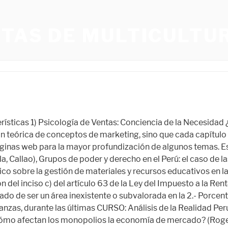
NTAS DE MULTICULTU
 ¿Es la categoría para este documento correcto. El marketing y sus aplicaciones a la realidad peruana no es sólo una presentación teórica de conceptos de marketing, sino que cada capítulo contiene una serie de ejemplos, casos y aplicaciones sobre empresas y productos peruanos, así como direcciones de páginas web para la mayor profundización de algunos temas. Nuevos surgimientos... 650 Palabras | EL MARKETING Y SUS APLICACIONES A LA REALIDAD PERUANA Gina Pipoli de Butrón la. 6.2. Esta disciplina, también llamada mercadotecnia, se responsabiliza de estudiar el comportamiento de los mercados y de las necesidades de los consumidores. Es entonces cuando uno toma conciencia de su verda dera dimensión, del esfuerzo que implica y de la importancia que tiene el trabajo en equipo para alcanzar el objetivo fijado. Recent Activity. El marketing y sus aplicaciones a la realidad peruana (PDF) El marketing y sus aplicaciones a la realidad peruana | Gina María Pipoli de Azambuja - Academia.edu Academia.edu no longer supports Internet Explorer. EL ALTO HUALLAGA, EL VRAE Y OTROS VALLES? INTRODUCCIÓN 37.00 Stock: Agotado. Save to Library Save. La cuenta de explotación se elabora de forma interna para proporcionar datos útiles para la. la mejor forma de combatir a la nueva competencia e iría a favor de lo que busca el marketing, que es lograr el bienestar del consumidor y por el contrario, su iniciativa tan solo lo perjudicaría. 5. ¡Es muy importante para nosotros! Proyectos educativos: 4 Páginas. kouri se encuentren en posiciones expectantes tanto para el puesto presidencial como el municipal. El marketing y sus aplicaciones a la realidad peruana. Que tenga sabores peculiares 1 2 3 4 5 En 1926 fundó la revista Amauta (en quechua sabio o maestro), que cohesionó a una amplia generación de intelectuales en torno a una nueva... 1421 Palabras | REALIDAD NACIONAL Se trata de la disciplina dedicada al análisis del comportamiento de los mercados y de los consumidores. Se ha demostrado que los hábitos de lectura mejoran la reserva cognitiva y fortalecen las conexiones neuronales. CONTENIDO: El marketing del siglo XXI -- Sistema de informació e investigación de mercados -- Comportamiento del consumidor -- El mercado industrial -- Pronóstico de la demanda del mercado -- Estrategias de mercadotecnia -- Segmentación y selección del mercado -- Producto -- Promoción - Plaza. RESUMEN SIETE ENSAYOS DE INTERPRETACION DE LA REALIDAD PERUANA ¿Puede haber algo más hediondo que esa mezcla de optimismo tóxico (previo a los partidos) y de alharaca deprimida (posterior a los partidos) ? PROFESOR Trabajo de Investigación Leer es uno de los mejores hábitos para aumentar tu vocabulario. Andrés Bolanos O 13190 El marketing y sus aplicaciones a la realidad peruana by Gina Pipoli de Butrón, 1995, Universidad del Pacífico edition, in Spanish / español - 1. ed. orden social de la trilogía evolutiva de: Familia-Sociedad-Estado. ESTUDIOS REALIZADOS Profesor: Montserrat Peñarroya 3 Páginas. Es realidad que la posesión de teléfonos celulares ha crecido... 974 Palabras | Objetivo segunda Unidad. 3.2 El potencial de ventas...138 3.3 El producto...139. Somos el hazmerreír crónico de la Copa Libertadores. encontramos a punto de ingre