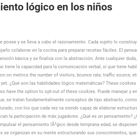
ento lógico en los niños
get? ¿Cómo desarrollar el pensamiento lógico? Todo lo que el niño ha experimentado y aprendido en la etapa sensomotora le sirve de base para su nueva forma de pensar en esta etapa. Ante cualquier duda, es recomendable la consulta con un especialista de confianza. El pensamiento lógico en niños se puede ir desarrollando gracias a juegos y actividades que les ayudan a comprender su alrededor. 8 ¿Cómo se da el desarrollo del pensamiento matemático? Existe de forma diferente en cada uno de nosotros. Out of these, the cookies that are categorized as necessary are stored on your browser as they are essential for the working of basic functionalities of the website. - Formulación de preguntas y respuestas sobre temas tratados, vivencias y situaciones creadas. El almacenamiento o acceso técnico es estrictamente necesario para el propósito legítimo de permitir el uso de un servicio específico explícitamente solicitado por el abonado o usuario, o con el único propósito de llevar a cabo la transmisión de una comunicación a través de una red de comunicaciones electrónicas. El contenido de Eres Mamá es solo para fines educativos e informativos. ¿Cuáles son los servicios que se ofrecen en los dentista? ¿Cómo se da el desarrollo del pensamiento matemático? » El juego es algo sagrado, como una meditación», Emmi Pikler: movimiento libre y aprendizaje autónomo, Ver todas las entradas deMiriam Parada Robles. Así podremos ir abriendo el camino del aprendizaje. Con estos ejercicios podrán aprender a utilizar cualidades como la abstracción, el razonamiento o su propia capacidad analítica. El niño ya puede hablar de sus recuerdos sin problemas. ¿Qué siente un niño cuando se pierde en un espacio público? Muestra interés por los juegos de rol, como jugar a que va de compras a la tienda o a darle de comer a sus muñecos. En este momento son ideales los cestos de tesoros y el juego heurístico, que le aportan horas de entretenimiento y de alimento para su cabecita hambrienta de probar y de experimentar. El contenido de Eres Mamá es solo para fines educativos e informativos. ¡No te lo pierdas! ¿Cómo desarrollar el razonamiento logico matematico? 4. La capacidad de razonamiento de los niños progresa día a día, desde el nacimiento hasta la adultez. Puede ser estimulada por la acción externa, que es la educación, para orientarlos y potenciarlos; utilizando estrategias que estimulan la comprensión y el aprendizaje. Â¿O cuÃ¡les serÃ­an sus ventajas y a partir de quÃ© edad deben los padres comenzar a estimularlos para que prevalezca el raciocinio en su actuar?Â Saber sobre estos temas es una excelente decisiÃ³n, pues es a partir de la lÃ³gica que los niÃ±os desarrollan muchas de sus capacidades intelectuales. De esta manera, tendrá un mayor numero de habilidades y experiencias. ¿Qué siente un niño cuando se pierde en un espacio público? Escrito y verificado por la psicóloga Mara Amor López. - Conservación: cantidades de sustancias, peso, volumen y longitud. TambiÃ©n buscan despertar los sentidos de la visiÃ³n, la lÃ³gica y la memoria, cuando deban tratar de encajar figuras geomÃ©tricas dentro de espacios especÃ­ficos para cada forma. El artículo ha sido revisado y/o escrito por profesionales de la salud para garantizar la más amplia precisión médica basada en estudios científicos actuales, cumpliendo además con los estándares Fact Checked. A través de la razón o pensamiento lógico, el niño analiza la información que recibe desde cualquiera de sus sentidos y extrae conclusiones varias: de causa-efecto, deducciones, entre otras. Además, comienzan a utilizar la persuasión para conseguir lo que desean y adquieren habilidades para mejorar el modo de comunicarse con los demás. Estas actividades les ofrecen herramient