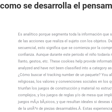
como se desarrolla el pensami
Es analítico porque segmenta toda la información que se posee y se lleva a cabo el razonamiento. Cada sujeto lo construye por abstracción reflexiva que nace de la coordinación de las acciones que realiza el sujeto con los objetos. Dejarlo colaborar en la cocina para preparar recetas fáciles. El pensamiento lógico matemático se desarrolla de manera secuencial, esto significa que se comienza por la comprensión básica y se finaliza con la abstracción. Ante cualquier duda, es recomendable la consulta con un especialista de confianza. Aunque durante este periodo el niño todavía no tiene la capacidad para la comunicación verbal, sí que tiene habilidades para el lenguaje no verbal, expresiones faciales, llanto, gestos, etc. These cookies help provide information on metrics the number of visitors, bounce rate, traffic source, etc. Other uncategorized cookies are those that are being analyzed and have not been classified into a category as yet. ¿Qué son las habilidades lógico matemáticas? These cookies will be stored in your browser only with your consent. ¿Cómo buscar el tracking number de un paquete? You also have the option to opt-out of these cookies. Puede manejar y entender el álgebra, las discusiones filosóficas y religiosas, los valores y convenciones sociales en los que, se tratan fundamentalmente conceptos de tipo abstracto, como la justicia, la libertad, dignidad, etc. En este momento, triunfan los juegos de construcción y material no estructurado, con los que cada vez va siendo capaz de elaborar estructuras más complejas, los juegos de rol o imitación más complejos, y los juegos de reglas y/o de mesa que implican la participación de más jugadores. ¿Qué es un pensamiento? ¿Cómo se llama donde se pican los alimentos? Los juegos mÃ¡s bÃ¡sicos, y que resultan ideales si deseas impulsar el pensamiento lÃ³gico desde temprana edad, se disponen a enseÃ±ar a los niÃ±os a construir formas partiendo de la uniÃ³n de piezas desarmables.Â. Estas experiencias se organizan en su mente estructurando sus conocimientos, que no olvidará, por tener su origen en una acción vivida por él mismo. Estamos en la etapa en la que surgen las operaciones matemáticas: la niña muestra el pensamiento lógico sobre los objetos, puede revertir mentalmente un proceso que acaba de hacer y es capaz de retener mentalmente variables de los objetos que va a utilizar. Disponible en: El desarrollo del pensamiento en los niños y cómo estimularlo, 5 claves para elegir un colchón para niños, Beneficios del deporte para la salud cardiovascular de los niños. This cookie is set by GDPR Cookie Consent plugin. Copiar patrones con … Alsina i Pastells, À. El pensamiento lógico infantil se enmarca en el aspecto senso-motriz y se desarrolla, principalmente, a través de los sentidos. By clicking “Accept All”, you consent to the use of ALL the cookies. Esto les permitirá desarrollar su capacidad de razonamiento lógico a través de conjuntos. Para ofrecer las mejores experiencias, utilizamos tecnologías como las cookies para almacenar y/o acceder a la información del dispositivo. ¿Cómo se desarrolla el pensamiento lógico matemático según Pia