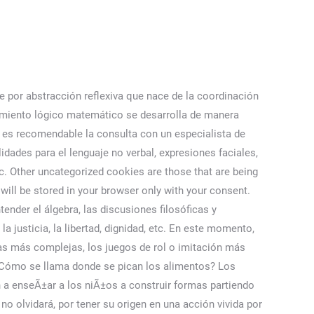
as que van a utilizar en todo momento. El desarrollo lógico sigue avanzando y comienza a entender las relaciones causa-efecto, tanto en acciones simples como en otras más complejas. 5 claves para elegir un colchón para niños, Beneficios del deporte para la salud cardiovascular de los niños. Ferrándiz, C., Bermejo, R., Sainz, M., Ferrando, M., & Prieto, M. D. (2008). Dejar estas cookies activa nos permite mejorar nuestra web. Intenta no repetir siempre las mismas actividades; de vez en cuando, rompe la rutina con otras cosas que hacer. These cookies track visitors across websites and collect information to provide customized ads. But opting out of some of these cookies may affect your browsing experience. Para más información sobre las cookies que utilizamos, lea nuestra política de cookies, Copyright ©2023 all rights reserved Escuela Infantil De Rechupete. Desarrollo del pensamiento lógico en niños de 5 a 12 años de edad, apoyado en tecnología informática. El pensamiento lógico es racional y no fantasioso o imaginativo. Lentamente, comienzan a reconocer objetos y caras familiares, lo que da comienzo al desarrollo de la memoria. Al principio, el sentido más importante es el tacto. Advertisement cookies are used to provide visitors with relevant ads and marketing campaigns. Según éste modelo, el conteo estaría integrado por cinco principios: correspondencia uno a uno, orden estable, Page 9 4 cardinalidad, abstracción y orden irrelevante. El pensamiento matemático abarca las nociones numéricas, espaciales y temporales para el desarrollo de 2 habilidades básicas: la abstracción numérica y el razonamiento numérico. El pensamiento comienza desde su nacimiento, y sus experiencias con el mundo irán aumentando su capacidad de pensar. ¿Qué trabajos no pueden hacer las mujeres en Argentina? Proporcionarle multitud de experiencias sensoriales a través de diferentes objetos que pueda manipular libremente, cuantas más mejor (siempre de forma segura). La forma de desarrollar estos dos procesos es trabajar distintas capacidades lógicas: Clasificación: separar los objetos por semejanzas o diferencias. ¿Cuáles características tiene el pensamiento lógico infantil? Todos los derechos reservados. Selecciona entre las 0 categorÃ­as de las que te gustarÃ­a recibir artÃ­culos. Out of these, the cookies that are categorized as necessary are stored on your browser as they are essential for the working of basic functionalities of the website. ... Explica las cosas cotidianas. El pensamiento matemático es la habilidad de pensar y trabajar en términos de números generando la capacidad de razonamiento lógico. Muchos ratos de suelo que podemos estimular con algún pequeño gimnasio o móvil cuando aún no se mueva, o algún juguete que ruede y circuitos de obstáculos (cojines, rampas) cuando ya repte o gatee, y con la tabla curva o juguetes de arrastre cuando ya tenga un poco más de movilidad. Por ejemplo, definir el idioma, configuración regional o el tipo de navegador. Con respecto al lenguaje, también hay un avance importante, ya que el niño empieza no solo a r