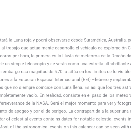
 una THZ superior a 15 meteoros por hora, la cantidad de lluvias de estrellas se reduce bastante. En ese momento, los dos planetas también parecerán tocarse en el cielo. El próximo 9 de diciembre, a las 00:11 horas, Júpiter, el planeta más grande nuestro sistema, se aproximará a unos 4-3º al norte lunar. Recibir un correo electrónico con los siguientes comentarios a esta entrada. Si todo sigue su curso, estas son las fechas programadas: Ahora puedes recibir notificaciones de BBC Mundo. Este tipo de meteoros comienza a ser visibles desde el primer día del mes y hasta el 5 de enero, sin embargo es el día 3 cuando alcanzan su máximo esplendor, degradándose posteriormente. Octubre ofrece dos eventos de este tipo, Dracónidas (8 y 9 de octubre) y Oriónidas (21 y el 22 de octubre), que más tarde dan paso a las Leónidas (17 y 18 de noviembre), que ofrecen hasta 15 meteros por noche. En esta fecha el satélite natural de la Tierra pasará enteramente por la sombra (umbra) del planeta. © 2023 BBC. Como si el Universo no nos regalara ya de por sí eventos asombrosos, el solsticio de junio será el 21 del 2021 a las 03:21 UTC. 24 de enero: Máxima elongación oriental de Mercurio. de nosotros. Un eclipse parcial será visible en el noreste de Estados Unidos, Europa y la mayor parte de Rusia. Oposición de Urano (noche del 3 al 4 de noviembre de 2021). Esta fase ocurrirá a las 18:49 UTC. El acertijo visual que te ayuda a descubrir tu nivel de inteligencia: ¿Eres capaz de resolverlo? Las lluvias de máximo indeterminado son las siguientes: Además, aquí podrás consultar más información sobre cómo se producen las lluvias de estrellas. Son necesarios un navegador moderno con JavaScript y una conexión a internet estable para ver este interactivo. Pero ojo, digo que en principio no es visible a simple vista. No obstante, la luna llena puede dificultar la visualización de los meteoros, salvo los más brillantes. Será visible en la mayor parte del este de Rusia, Japón, el Océano Pacífico, América del Norte, México, América Central y partes del oeste de América del Sur. Te explicamos cómo verla, ingresa aquí. La luna no puede cubrir por completo el sol, de manera que cuando el satélite queda posicionado en la región central del astro, causa el espectáculo óptica del llamado Anillo de fuego, que podrá verse el 10 de junio de este año, perfectamente, desde Canadá, Groenlandia y el Extremo Oriente de Rusia, mientras que en otras partes de nuestro planeta solo se verá de forma parcial. Su suscripción fue realizada satisfactoriamente. Si sobreviven y alcanzan el suelo, las rocas se llaman meteoritos. Será visible en su totalidad en la Antártida y el sur del Océano Atlántico. El 2021 terminará con Gemínidas (13 y 14 de diciembre) y Úrsidas (22 y el 23 de diciembre). Pincha en el día que te interesa para obtener más información. 19 de noviembre, eclipse parcial de Luna. Se trata de la famosa lluvia de estrellas dracónidas, que ocurrirá el 7 de octubre. Marte en Cuadratura Oriental. Estas son las tres consecuencias de frotarse los ojos muy seguido, Así se preparan las mascarillas antioxidantes con té verde para revitalizar la piel. ¿Cómo se debe combatir el acné después de los 50 años? Tenso regreso de Alba Carrilla a televisión. El rover más ambicioso que pisará Marte llegará a su destino, el cráter Jezero, el próximo 18 de febrero. Nuestro planeta vecino alcanzará el mayor alargamiento hacia el este de 46,6 grados del Sol. También será un «año marciano» porque llegarán las misiones espaciales a que enviábamos a Marte el pasado verano. Cómo es la Misión DART de la NASA para impactar un asteroide en defensa de la Tierra, Qué está pasando en el sur de Perú y por qué se convirtió en el epicentro de las violentas protestas contra el