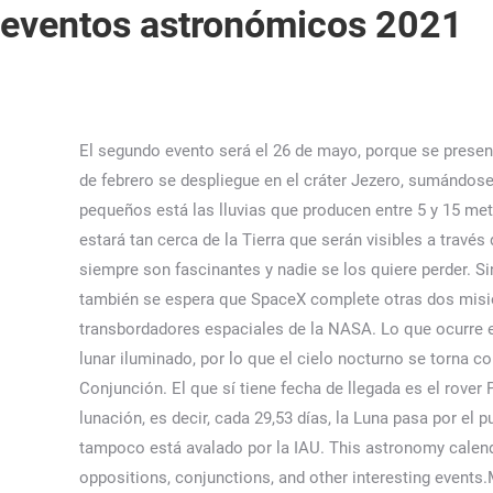
eventos astronómicos 2021
El segundo evento será el 26 de mayo, porque se presentará la Luna roja y podrá observarse desde Suramérica, Australia, parte de Norteamérica y de Asia. Está previsto que el 18 de febrero se despliegue en el cráter Jezero, sumándose al trabajo que actualmente desarrolla el vehículo de exploración Curiosity. Dentro de los eventos astronómicos más pequeños está las lluvias que producen entre 5 y 15 meteoros por hora, la primera es la Lluvia de meteoros de la Dracónidas … Según National Geographic, el par de planetas estará tan cerca de la Tierra que serán visibles a través de un simple telescopio y se verán como una estrella ultrabrillante a simple vista. ¡Suscríbete! Los eventos astronómicos siempre son fascinantes y nadie se los quiere perder. Sin embargo esa magnitud de 5,70 lo sitúa en los límites de lo visible a simple vista. Esta fase ocurrirá a las 23:54 UTC. Pero también se espera que SpaceX complete otras dos misiones a la Estación Espacial Internacional (EEI) –febrero y septiembre–, consolidándose como sucesor del programa de transbordadores espaciales de la NASA. Lo que ocurre es que no siempre coincide con Luna llena. Es así que los tres astros se colocan en línea recta, ocultando el hemisferio lunar iluminado, por lo que el cielo nocturno se torna completamente vacío. En realidad, consiste en el paso de los meteoros por la atmósfera. 07/Octubre/2021 22:50 Marte en Conjunción. El que sí tiene fecha de llegada es el rover Perseverance de la NASA. Será el mejor momento para ver y fotografiar a Saturno y sus lunas. Cabe destacar que en cada lunación, es decir, cada 29,53 días, la Luna pasa por el punto de apogeo y por el de perigeo. La contrapartida a la superluna es la «cuquiluna», un término que como comprenderán tampoco está avalado por la IAU. This astronomy calendar of celestial events contains dates for notable celestial events including moon phases, meteor showers, eclipses, oppositions, conjunctions, and other interesting events.Most of the astronomical events on this calendar can be seen with unaided eye, although some may require a good pair of binoculars for best viewing. 17 y 18 de noviembre: Lluvia de estrellas Leónidas. ��✨�� pic.twitter.com/mZbIcRGBqg. 28 y 29 de julio: Lluvia de estrellas Delta Acuáridas. Carolina Vásquez Araya, por El planeta alcanzará la mayor elongación hacia el oeste de 27,3 grados del Sol. Doce muertos en Perú tras enfrentamientos entre manifestantes y policías. Lluvia de estrellas Dracónidas. La luna fría se instala en el cosmos para recibir oficialmente las noches largas y oscuras. Estas lluvias pueden admirarse en casi todo el mundo, desde sitios con poca iluminación artificial y amplio rango del horizonte. Cómo es la Misión DART de la NASA para impactar un asteroide en defensa de la Tierra, Perú declara toque de queda en Puno, epicentro de protestas contra el gobierno, ¡Por fin! Durante este periodo, la Luna es visible a lo largo de toda la noche, sin embargo, alcanzará su máximo esplendor a las 13:18 horas, de la Ciudad de México, momento en que la expansión entre los astros se detiene. Si filtramos y nos quedamos tan solo con las lluvias que tienen