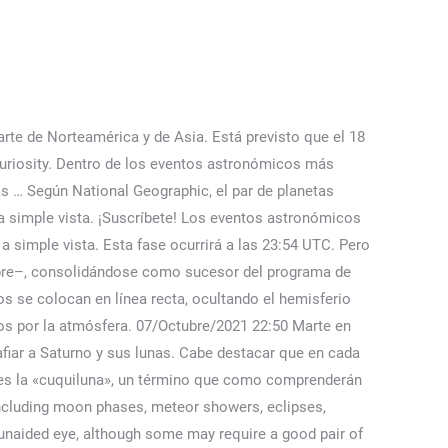
 nuevo gobierno, Mueren al menos 18 personas en el sur de Perú durante protestas para exigir nuevas elecciones y la liberación de Pedro Castillo, "Bolsonaro pasó años movilizando a sus seguidores para esto. Registrarse implica aceptar los Términos y Condiciones, El Informador :: Noticias de Jalisco, México, Deportes & Entretenimiento® es marca registrada © Unión Editorialista, S.A. de C.V. 2008-2017 Aviso de Privacidad | Derecho de Réplica | Términos y Condiciones, Mirar hacia el cielo traerá algunas recompensas este 2021, México, Centroamérica y parte de Sudamérica, De manera limitada en México, Chile y Argentina, Y de manera parcial en el noreste de Estados Unidos y Europa, consiste en el paso de los meteoros por la atmósfera, reciben su nombre por las constelaciones en las que se generan, Cheems, el perro de los memes, festeja su cumpleaños número 12, Motorola estrena Lenovo ThinkPhone, el smartphone para empresas, Instagram y Facebook dejarán de dirigir anuncios a menores basados en género. Estos son los eventos astronómicos más relevantes para el mes de febrero de 2021 (las horas son expresadas en hora local de El Salvador, GMT-6): Febrero 1. Lee sobre nuestra postura acerca de enlaces externos. Los astrónomos recomendaron que para una mejor visualización debemos buscar un sitio, desprovisto de edificios y espectaculares, a una hora preferentemente después de la medianoche. Saturno visible: En agosto Saturno estará en su punto más cercano a nuestro planeta, y eso ocurrirá justo el 2 de agosto. La ciencia (del latín scientĭa, 'conocimiento') es un conjunto de conocimientos sistemáticos comprobables que estudian, explican y predicen los fenómenos sociales, artificiales y naturales. Android Auto tiene seis cambios en su interfaz, así se puede actualizar Google busca que los conductores tengan menos distracciones y usen la pantalla de forma efectiva Termina tu día bien informado con las notas más relevantes con este newsletter, Copyright © Todos los derechos reservados | EL UNIVERSAL, Compañía Periodística Nacional. Lluvias de estrellas, eclipses y más eventos astronómicos que nos depara … Será visible en México, Centroamérica y la parte más al noroeste de Sudamérica, en ciertas partes de Colombia, Ecuador y Perú. Sin embargo, este evento no … Pero mejor estar alerta por su hubiese algo inesperado. Este es un calendario de los eventos astronómicos más importantes de 2021, con una explicación sobre desde dónde serán visibles. Y este año al coincidir con el fenómeno de la "superluna", que hace ver al satélite más grande y más brillante por su cercanía a la Tierra, el eclipse se prevé será más atractivo. El periodo anual de aparición es del 17 al 25 de diciembre, siendo su punto más alto entre el 21 y 22 de diciembre. ¿Qué es un eclipse y cuántos tipos distintos hay? De acuerdo con la Administración Nacional de Aeronáutica y el Espacio (NASA), el número de meteoros que pueden viajar por hora alcanzan hasta los 100, a una velocidad que penetra en la atmosfera terrestre a unos 41 kilómetros por segundo (41 km/s).