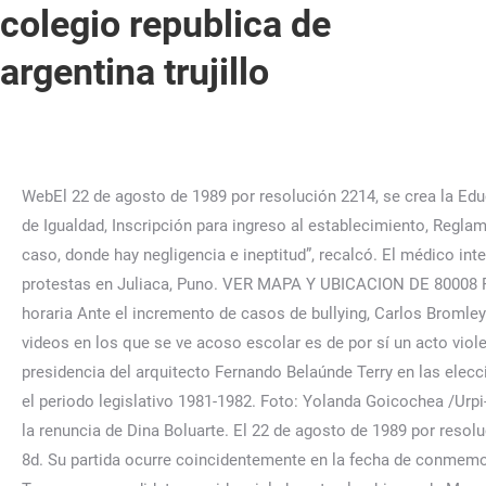
colegio republica de
argentina trujillo
WebEl 22 de agosto de 1989 por resolución 2214, se crea la Educación Media Técnico Profesional y así el colegio ofrece sus servicios en dos niveles. Acciones en el Marco del Convenio de Igualdad, Inscripción para ingreso al establecimiento, Reglamento de Evalución y Promoción Escolar 2023. Que no por ser humildes nos dejen olvidados, y se trate de distorsionar el caso, donde hay negligencia e ineptitud”, recalcó. El médico internista Marco Antonio Samillan Sanga murió mientras intentaba salvar la vida de muchos de los heridos que dejaron las protestas en Juliaca, Puno. VER MAPA Y UBICACION DE 80008 REPUBLICA DE ARGENTINA. Localidad: LA NORIA. Colegios en Perú. Comercio Perú. Sitemap diferencia horaria diferencia horaria Ante el incremento de casos de bullying, Carlos Bromley Coloma, especialista de la Dirección de Salud Mental del Ministerio de Salud (Minsa), expresó que la filmación de los videos en los que se ve acoso escolar es de por sí un acto violento. [3]​, Fue fundador y presidente del Frente Nacional de Juventudes Democráticas (1955), que propició la candidatura a la presidencia del arquitecto Fernando Belaúnde Terry en las elecciones generales de 1956, en la que quedó en segundo puesto. El 26 de julio de 1981, fue elegido Presidente del Senado para el periodo legislativo 1981-1982. Foto: Yolanda Goicochea /Urpi-LR. Establecimiento educativo: 80008 REPUBLICA DE ARGENTINA. … Trujillo: aparecen pintas en centro histórico pidiendo la renuncia de Dina Boluarte. El 22 de agosto de 1989 por resolución 2214, se crea la Educación Media Técnico Profesional y así el colegio ofrece sus servicios en dos niveles. Perú hace 8d. Su partida ocurre coincidentemente en la fecha de conmemoración del denominado "manguerazo", acto de protesta política que permitió en 1956 la inscripción de Fernando Belaúnde Terry como candidato presidencial, durante el gobierno de Manuel A. Últimas noticias de Perú y el mundo sobre política, locales, deportes, culturales, espectáculos, economía, y tecnología en la Agencia Peruana de Noticias Andina Algunos lugares del centro … Nivel y modalidad – 06: Primaria. [9]​ En mayo de 1976 se realizó el 8.º Congreso Nacional Ordinario de Acción Popular, donde Alva fue elegido secretario general del partido,[10]​ cargo que ejerció hasta 1979. Perú hace 7d. Esta página se editó por última vez el 7 ene 2023 a las 16:55. WebCentro Histórico de Trujillo 0.8 km; Chicago 0.9 km; San Andrés 1 km; Distrito de Trujillo 1.2 km; URBANIZACION ECOLOGICA LAS FLORES DE SANTA MARIA 1.8 km; Las Quintanas 1.9 km; Zona Industrial- Moche 2.3 km; Distrito de Víctor Larco Herrera 3.5 km; Distrito Huanchaco 12 km TARDE: 13:00 A 18:00. Establecimiento educativo: 80008 REPUBLICA DE ARGENTINA. Dirección, teléfono, mail, localización en google maps y, Mapa y localización aproximada de 42011 REPUBLICA ARGENTINA: TACNA provincia de TACNA, distrito de TACNA. Le apostaron todo a Argentina y ahora la casa de apuestas les debe más de 300.000 soles La casa de apuestas que debe más de S/300.000 a quienes apostaron y ganaron en la final del Mundial SegÃºn el estudio de preinversiÃ³n, a nivel de perfil elaborado por el propio colegio militar, se prevÃ© una inversiÃ³n de aproximadamente S/ 78 millones. En La República puedes informarte sobre las últimas noticias de Trujillo hoy 08 de enero de 2023 y otros temas relacionados. Esta vez el equipo del colegio República Argentina alcanzó llegar a