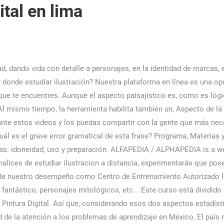
ital en lima
l en CEAC! El concepto que goza de consenso sobre las dificultades del aprendizaje es el registrado en 1988 por la National Joint Committee que las define como. Si te interesa que uno de nuestros orientadores resuelva tus dudas, no lo dudes y solicita que se comunique contigo lo más rápido posible para solventar cualquier duda antes de empezar a estudiar ilustracion a distancia. Profundizá tus conocimientos para darle color, sombra, ambiente y descubrí tu técnica de perfeccionamiento digital en tus dibujos. ¡El mejor lugar donde aprender ADOBE en Uruguay! ¿Piensas en estudiar ilustracion a distancia pero quieres saber más sobre esta formación? De lunes a Sábado de 7.00 a 20.00 horas (Mazatlán, México. Imagina el número de niños que han quedado fuera del sistema escolar mexicano por tener problemas de dislexia, discalculia o disgrafía. Ser líderes en la nueva enseñanza para la moda. CUN Corporación Unificada Nacional de Educación Superior, Corporación Universitaria de Ciencia y Desarrollo - UNICIENCIA, Corporación Internacional para el Desarrollo Educativo CIDE, Institución Universitaria Latina - Unilatina, CEART - Centro de Estudios Artísticos y Técnicos. En una revisión somera observamos que los programas en México sobre dificultades del aprendizaje están concentrados en el tercer nivel de estudios con prevalencia de los diplomados y especializaciones sobre una formación más formal y robusta como las maestrías. Δdocument.getElementById( "ak_js_1" ).setAttribute( "value", ( new Date() ).getTime() ); Los sellos Confianza Online y Ecommerce Europe reconocen la transparencia y credibilidad de las webs adheridas, acreditando su compromiso ético y social a todos los usuarios, Arteneo imagen S.L © 2014 Todos los derechos reservados, Gestionar el consentimiento de las cookies, Arteneo Imagen, S.L. el cual permite reaccionar al compromiso al instante de empezar clases, las actividades pedagógicas son reforzadas por investigaciones dadas al fomentar los refuerzos para la creación de empresa. Donde estudiar Técnico superior en Ilustración. Estos son algunos de los temas que puede incluir el contenido programático de un Curso de Ilustración Digital: Los precios de los Cursos de Ilustración Digital son variados. Es una buena decisión la que has tomado al querer continuar tu formación en educación y pedagogía y existen razones para afirmarlo. Cuando los alumnos ya han adquirido los conocimientos técnicos necesarios, se incorpora el Taller, en donde desarrollan sus propios proyectos. Manejo previo de Adobe Photoshop básico. El curso permite conocer y dominar las distintas técnicas de ilustración digital utilizando el software adecuado para tal fin. El almacenamiento o acceso técnico es necesario para crear perfiles de usuario para enviar publicidad, o para rastrear al usuario en una web o en varias web con fines de marketing similares. Donde podrás crear tus propios proyectos individuales y grupales para lanzarlos al mercado. El curso de Ilustración Digital ofrece un proceso de aprendizaje creativo utilizando técnicas y herramientas de dibujo que consideran el gráfico y la ilustración como un concepto único, lo cual es esencial para realizar imágenes con un fuerte impacto creativo. Vamos a repasar las 10 razones por las que estudiar ilustración en Arteneo es una buena idea: 1 Aprende a tu ritmo. En cualquier caso será mejor que lo aclares con el centro de formación. Universidades más destacas para estudiar diseño gráfico en Perú. Por esa razón se exhorta a esta formación. La Universidad ISEP destaca por ser un centro de formación superior con una experiencia que supera los 30 años en formación e intervención clínica en las áreas de psicología clínica, neurociencias, educación, y 