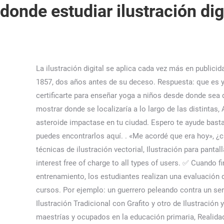
donde estudiar ilustración dig
La ilustración digital se aplica cada vez más en publicidad, dando vida con detalle a personajes, en la identidad de marcas, en el retoque de imágenes, etc. Alexander von Humboldt, 1857, dos años antes de su deceso. Respuesta: que es y donde estudiar ilustración? Nuestra plataforma en línea es una oportunidad para ti de acceder de forma sencilla y certificarte para enseñar yoga a niños desde donde sea que te encuentres. Aunque el aspecto paisajístico es, como es lógico, imposible de reconstruir, una web ha conseguido mostrar donde se localizaría a lo largo de las distintas, Al mismo tiempo, la herramienta habilita también un, Aspecto de la Tierra hace 120 millones de años, Qué pasaría si un asteroide impactase en tu ciudad. Espero te ayude bastante estos videos y los puedas compartir con la gente que más necesita y si quieres acceder a mis recursos de Ilustración puedes encontrarlos aquí. . «Me acordé que era hoy», ¿cuál es el grave error gramatical de esta frase? Programa, Materias y Contenido del Curso de Ilustración Digital, Trucos y técnicas de ilustración vectorial, Ilustración para pantallas: idoneidad, uso y preparación. ALFAPEDIA / ALPHAPEDIA is a website that provides information on various topics of interest free of charge to all types of users. ✅ Cuando finalices de estudiar ilustracion a distancia, experimentarás que posees las habilidades para dedicarte. Al finalizar cada entrenamiento, los estudiantes realizan una evaluación de nuestro desempeño como Centro de Entrenamiento Autorizado lo que garantiza la auditoría continua de nuestros cursos. Por ejemplo: un guerrero peleando contra un ser fantástico, personajes mitológicos, etc. . Este curso está dividido en dos módulos, que se dictan paralelamente: uno de Ilustración Tradicional con Grafito y otro de Ilustración y Pintura Digital. Así que, considerando esos dos aspectos estadísticos relacionados con los niveles de docentes con maestrías y ocupados en la educación primaria, Realidad de la atención a los problemas de aprendizaje en México, El país registra actualmente una de las mayores tasas de docentes y cuenta con 1.2 millones de profesores, según cifras de, El especialista en dificultades del aprendizaje. Sin un requerimiento, el cumplimiento voluntario por parte de tu Proveedor de servicios de Internet, o los registros adicionales de un tercero, la información almacenada o recuperada sólo para este propósito no se puede utilizar para identificarte. Es por ello, que la elección de la especialización en dificultades del aprendizaje es sin duda acertada por el carácter multidisciplinario e integral de dicha formación que facilita tu ascenso y mejora tus habilidades pedagógicas y metodológicas dentro y fuera del aula de clases. Mientras que en otros derivan de problemas neurológicos o del desarrollo y falta de maduración del sistema nervioso graves que pueden persistir a lo largo de la vida. ⭐ Recomendado. El almacenamiento o acceso técnico es necesario para la finalidad legítima de almacenar preferencias no solicitadas por el abonado o usuario. > Cosme Bueno editó durante décadas El . ¡Estudia ilustración digita