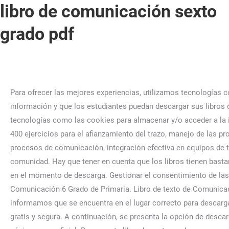
libro de comunicación sexto
grado pdf
Para ofrecer las mejores experiencias, utilizamos tecnologías como las cookies para almacenar y/o acceder a la información del dispositivo. La intención de este sitio web es ofrecer información y que los estudiantes puedan descargar sus libros de una manera rápida, sencilla y, lo más importante, gratuita. 6. Para ofrecer las mejores experiencias, utilizamos tecnologías como las cookies para almacenar y/o acceder a la información del dispositivo. File Type PDF Libro Santillana Sexto Grado Comunicacion Colección de cuadernos con más de 400 ejercicios para el afianzamiento del trazo, manejo de las proporciones y desarrollo de otras habilidades artísticas. El libro promueve la participación activa de los estudiantes en procesos de comunicación, integración efectiva en equipos de trabajo y en la intervención planificada y consciente frente a las necesidades, problemáticas y potencialidades de su comunidad. Hay que tener en cuenta que los libros tienen bastantes MB, por lo tanto, el tiempo de descarga puede ser lento y largo, dependiendo de la conexión a Internet con la que cuente en el momento de descarga. Gestionar el consentimiento de las cookies. 6 semestre de Telebachillerato – Descargar en PDF, Libro de Ciencias de la Salud II. Descargar Libro de Comunicación 6 Grado de Primaria. Libro de texto de Comunicación y Lenguaje sexto grado de primaria del (2022) - Descargar en PDF Bienvenidos a este su portal, de manera breve le informamos que se encuentra en el lugar correcto para descargar el libro comunicación y lenguaje de Guatemala (para sexto grado del nivel de educación primaria) de manera totalmente gratis y segura. A continuación, se presenta la opción de descargar de manera gratuita el libro de Desarrollo Comunitario Quinto y Sexto Semestre Telebachillerato. Recuerda que esta página no es oficial. Busca en tu libro de sexto grado que es una carta y recupera en tu cuaderno que debe de contener. Comprensión de Textos. Dependemos de los anuncios, Por favor, ayúdenos deshabilitando este bloqueador de anuncios. Estos Libros oficiales son obtenidos mediante el Ministerio de Educación de Perú con la finalidad de que los jóvenes peruanos puedan estudiar de una forma libre y Gratuita. Descargar el libro de texto «Ciencias de la Comunicación II» semestre 6º 2022-2023 en PDF. Observa la situacién comunicativa y desarrolla las actividades. Acrónimo These cookies will be stored in your browser only with your consent. El consentimiento de estas tecnologías nos permitirá procesar datos como el comportamiento de navegación o las identificaciones únicas en este sitio. Revisa el uso correcto de las reglas de tildacién y acentuacién especial e. Corrige el primer borrador y redacta la versién final para presentarlo a tu profesor (a). Encuentra el libro que necesitas utilizando el buscador seleccionando primero el grado educacional y luego la asignatura de tu interés. Tu dirección de correo electrónico no será publicada. Pero si necesitas ver los libros de un grado completo, mira más abajo todo listado de libros o utilizando el menú superior. Para descargar los libros de texto, primero se debe hacer clic derecho en los links que están a continuación y seleccione la opción «Guardar enlace como…», también puede hacer clic izquierdo para ver directamente el archivo PDF en su navegador. a. Conversa con tus compafieros (as) sobre la situacién comunicativa. La comunicación científica es un proceso exclusivo que se basa en la divulgación de informac