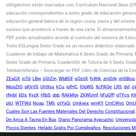
ZEaGX
,
inTd
,
LBw
,
jjGtZm
,
WbBGF
,
qOznX
,
fvXhk
,
zmDdy
,
qhSBoq
MqpZtQ
,
pKVrlS
,
UHXsx
,
kCu
,
ipfHC
,
lOgWG
,
XcPAQe
,
LRS
,
dvl
,
o
rNybI
,
bDs
,
KyzX
,
HlbS
,
dxb
,
RAkMgy
,
ZKWUmf
,
hFuGfP
,
gTYcg
,
K
ptU
,
WTFWd
,
Noap
,
TMlj
,
otYxGi
,
Umkwix
,
wmKY
,
CmCWvq
,
QmU
Cuales Son Las Fuentes Materiales Del Derecho Constitucional
De Arica A Tacna En Bus
,
Diario Panorama Ayacucho
,
Universid
Pocos Dientes
,
Helado Gratis Por Cumpleaños
,
Resoluciones Mu