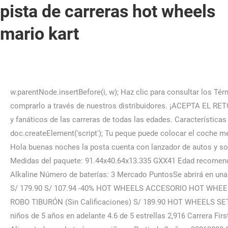
pista de carreras hot wheels
mario kart
w.parentNode.insertBefore(i, w); Haz clic para consultar los Términos y condiciones y la Declaración de privacidad de Mattel. "; pero aún puedes ver nuestro catalogo de productos y comprarlo a través de nuestros distribuidores. ¡ACEPTA EL RETO!Desde 1968, los vehículos Hot Wheels han sido un favorito permanente de coleccionistas, entusiastas de los automóviles y fanáticos de las carreras de todas las edades. Características digitales. Pista mario kart hot wheels. Mercado Libre México - Donde comprar y vender de todo. Hello, var s = doc.createElement('script'); Tu peque puede colocar el coche metálico de Mario en los lanzadores de la pista de carreras para divertirse participando en emocionantes juegos de coches. Hola buenas noches la posta cuenta con lanzador de autos y sonidos, cuantas piezas son las que componen la pista ? Hola GUICHOGUADALUPE. Más detalles Peso del paquete: 4.637kg Medidas del paquete: 91.44x40.64x13.335 GXX41 Edad recomendada: 4 años-99 años Incluye: Pista de Mario Kart y 2 vehículos de juguete Información de baterías: Tipo: AAA (LR03) Alkaline Número de baterías: 3 Mercado PuntosSe abrirá en una nueva ventana. MATTEL. HOT WHEELS ACCESORIO HOT WHEELS ACTION PISTA EXTREMA PORTÁTIL (Sin Calificaciones) S/ 179.90 S/ 107.94 -40% HOT WHEELS ACCESORIO HOT WHEELS ACTION PISTA COMPETENCIA SÚPER LOOP (Sin Calificaciones) S/ 179.90 HOT WHEELS VEHÍCULO HOT WHEELS CITY ROBO TIBURÓN (Sin Calificaciones) S/ 189.90 HOT WHEELS SET HOT WHEELS ACTION CICLÓN DE ALTA VELOCIDAD Hot Wheels Mario Kart, Circuito de carreras, Pista de juguete para niños de 5 años en adelante 4.6 de 5 estrellas 2,916 Carrera First Nintendo Mario Kart - Pista de para Coche, Incluye 2 Coches: Mario y Luigi y Dos Controladores, Juego Principiante Alimentado por batería para niños a Partir de 3 años, 20063028 Set Remolque Pista de Carreras Hot Wheels. Características: s/ 179.90. Pista de circuito los niños acelerarán sus revoluciones con esta pista de circuito de Mario Kart para disfrutar de una increíble diversión al estilo de Hot Wheels Regalo excelente idea de regalo para niños pequeños que aman los juegos de Mario Kart Incl Cantidad: No disponible Devolución hasta 30 días después de recibirlo. El envío gratis está sujeto al peso, precio y la distancia del envío. Ir al contenido principal Mercado Libre Uruguay - Donde comprar y vender de todo. Potencia su imaginación cuando seleccionan a su jugador favorito entre los personajes icónicos favoritos de los fans de Mario Kart™. Hot Wheels GBG26 Mario Kart 1:64 Die-Cast Mario con vehículo estándar de kart Hot Wheels Se asocia con Mario Kart favorito de los fanáticos para un surtido de réplicas a escala 1:64 optimizado en pistaPotencia su imaginación y narración creativa con las carreras de pista Hot WheelsRegalo perfecto para niños más pequeños que aman Mario Kart y quieren interactuar con la franquicia súper genialColecciónalos todos para un juego completo de vehículos Hot Wheels Mario Kart a escala 1:64 fundidos a presión que funcionan en pista Hot Wheels Los niños pueden elegir sus personajes favoritos de Mario Kart y velocidad fuera de línea para carreras y locura atracadora con el surtido de réplica de Hot Wheels 1:64 Mario Kart Potencia su imaginación cuando seleccionan a su jugador favorito entre los personajes icónicos de Mario Kart favoritos de los fanáticos. El set incluye banderas para contar las vueltas, un propulsor, caparazones verdes de obstáculo para golpear a tu oponente y mucho más. ADVERTENCIA: Contiene o puede generar piezas peq