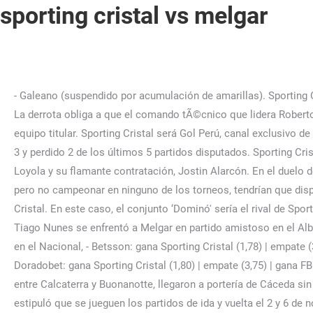
sporting cristal vs melgar
- Galeano (suspendido por acumulación de amarillas). Sporting Cristal hará de local en el estadio Nacional y no en el estadio Alberto Gallardo. El rebote quedó en el área e Iberico conectó. La derrota obliga a que el comando tÃ©cnico que lidera Roberto Mosquera tenga que salir con todo desde el inicio del partido y para ello se contempla la vuelta de Yoshimar YotÃºn al equipo titular. Sporting Cristal será Gol Perú, canal exclusivo de Movistar que cuenta con los derechos de transmisión de la mayoría de cotejos de la Liga 1 2022. Sporting Cristal ha ganado 3 y perdido 2 de los últimos 5 partidos disputados. Sporting Cristal fue el que mostró un mejor funcionamiento y lo dejó muy en claro con los goles de Rafael Lutiger, Leandro Sosa, Nilson Loyola y su flamante contratación, Jostin Alarcón. En el duelo de ida, Melgar venció 2-0 a Sporting Cristal con doblete de Luis Iberico. Por ahora, los celestes, al ser líderes del acumulado pero no campeonar en ninguno de los torneos, tendrían que disputar las semifinales. Ambas escuadras buscan el pase a la final nacional 2022. Luis Iberico anotó el 2-0 ante Sporting Cristal. En este caso, el conjunto ‘Dominó' sería el rival de Sporting Cristal por las semifinales de la Liga 1. Este domingo 6 de noviembre. Este sábado, el equipo dirigido por el brasileño Tiago Nunes se enfrentó a Melgar en partido amistoso en el Alberto Gallardo. Bruno Pérez será el juez principal. El conjunto rojinegro ganó 2-0 en Arequipa y buscará sellar su pase a final en el Nacional, - Betsson: gana Sporting Cristal (1,78) | empate (3,70) | gana FBC Melgar (4,15), - Inkabet: gana Sporting Cristal (1,83) | empate (3,80) | gana FBC Melgar (4,20), - Doradobet: gana Sporting Cristal (1,80) | empate (3,75) | gana FBC Melgar (4,25), - Meridianbet: gana Sporting Cristal (1,79) | empate (3,58) | gana FBC Melgar (4,08). En una jugada colectiva entre Calcaterra y Buonanotte, llegaron a portería de Cáceda sin mucho peligro. La situaciÃ³n hace que el equipo deba ser mÃ¡s arriesgado y aquÃ­ te contamos todos los detalles. Se estipuló que se jueguen los partidos de ida y vuelta el 2 y 6 de noviembre respectivamente. Grupo El Comercio - Todos los derechos reservados, Sporting Cristal y Melgar jugarán las semifinales de la Liga 1. Este sábado 7 de enero del 2023, Sporting Cristal goleó 4-0 a FBC Melgar en un amistoso de pretemporada disputado en el estadio Alberto Gallardo del … Los jugadores de ambos equipos ya están en el campo dle Estadio Nacional, Así luce el Estadio Nacional en la previa del partido entre Sporting Cristal vs Melgar. El marcador no se movió hasta el complemento, cuando a los 65' Luis Iberico escapó de Calcaterra y conectó de cabeza para abrir la cuenta. No pasó de un susto. Ingresa el cuerpo médico de Sporting Cristal. Sporting Cristal Al descanso. Recién a los 65 minutos, Luis Iberico puso el 1-0 tras ganar de cabeza en un tiro de esquina. FBC Melgar average scored goals per match in season 2023. Sporting Cristal y Melgar son dos de los equipos llamados a pelear el título de la Liga 1.Ambos se enfrentaron en un duelo amistoso que fue, largamente, favorable para … Sporting Cristal won 19 direct matches. Alejandro Duarte se eleva para quedarse con la pelota tras un centro a su área. Sporting Cristal deberá ganarle a FBC Melgar por tres o más goles de diferencia para acceder directamente a la gran final de la Liga 1 Betsson 202