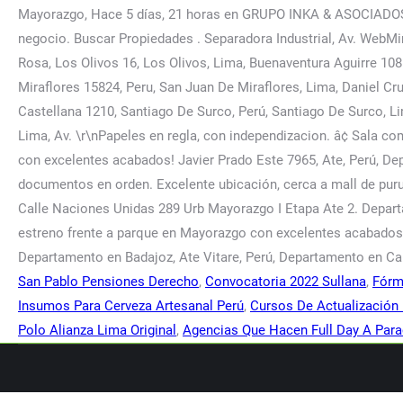
San Pablo Pensiones Derecho
,
Convocatoria 2022 Sullana
,
Fórm
Insumos Para Cerveza Artesanal Perú
,
Cursos De Actualización
Polo Alianza Lima Original
,
Agencias Que Hacen Full Day A Par