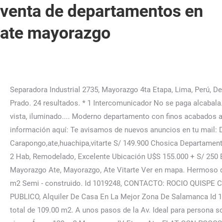
venta de departamentos en
ate mayorazgo
Separadora Industrial 2735, Mayorazgo 4ta Etapa, Lima, Perú, Departamento en Urbanización Alpamayo, Ate, Perú, Departamento en Av. Mayorazgo límite con la Molina cerca de Javier Prado. 24 resultados. * 1 Intercomunicador No se paga alcabala. var w = d.getElementsByTagName('script')[0]; DISTRITO DE ATE Ascensor directo a piso, una terraza grande con una buena vista, iluminado.... Moderno departamento con finos acabados amoblado y equipado que consta de 1er. Pide una cita para ver esta propiedad, no lo dejes escapar. Puedes obtener más información aquí: Te avisamos de nuevos anuncios en tu mail: Departamento en Calle Cordillera Blanca, Ate, Perú, Departamento en Urb. WebVenta De Departamentos Carapongo,ate,huachipa,vitarte S/ 149.900 Chosica Departamentos Venta De Departamentos Carapongo,ate,huachipa,vitarte 2 Dormitorios 2 Baños 222 m² Consultar Dúplex Con Terraza De 2 Hab, Remodelado, Excelente Ubicación U$S 155.000 + S/ 250 EXP Surquillo Departamentos Dúplex Con Terraza De 2 Hab, … EN CONSTRUCCIÓN | FECHA DE ENTREGA: MARZO 2023 | Mayorazgo Ate, Mayorazgo, Ate Vitarte Ver en mapa. Hermoso departamento dos plantas ... jurídica ine comprobante … Id:50784, Jim Aguilar 9/5/7/2/8/7/9/3/2 Se vende tercer piso de 113 m2 Semi - construido. Id 1019248, CONTACTO: ROCIO QUISPE CEL: 949*514*793 SE ALQUILA CASA EN LA MEJOR ZONA DE SALAMNCA,CERCA A PARQUE FÁCIL ACCESO A TRANSPORTE PUBLICO, Alquiler De Casa En La Mejor Zona De Salamanca Id 1007556, CONTACTO : ARMANDO HURTADO CEL : 9. SEPARADORA INDUSTRIAL... Preguntar por la Srta. Cuenta con un Ã¡rea total de 109.00 m2. A unos pasos de la Av. Ideal para persona soltera o pareja sin hijos. CONSTRUCTORES Y AV. Venta Mini Departamento En 4to. tiene paredes tarrajeadas, columnas y vigas. Área : 120 m2 Mayorazgo IV Etapa Ate, FLAT CON POCOS AÑOS DE CONSTRUCCIÓN. 4 Dormitorios. Cordillera Negra, Ate, Perú, Departamento en Calle Guipúzcoa Número 104, Lima, Perú, Departamento en Av. - Arbitrios se paga anual Adondevivir. Constructores, Óvalo Huarochirí. box-shadow: none; -Servicio Luz Independiente. VENDO MINIDEPARTAMENTO DE UN DORMITORIO EN MAGDALENA DEL MAR UBICADO EN LA CUADRA SEIS DEL JR LIBERTAD EN PRIMER PISO ,RODEADO DE MERCADOS , COLEGIOS , BANCOS Y AVENIDAS PRINCIPALES (BRASIL, JAVIER PRADO , EJERCITO, ETC). 3 Dormitorios... HERMOSOS DEPARTAMENTOS DE ESTRENO EN VENTA EN MAYORAZGO - ATE. -SALA-COMEDOR con amplias ventanas... Completamente amoblados y equipados, incluye lavadora, secadora y cochera. • Cocheras - con ascensor vehicular Espalda de Real Plaza Santa Clara, ️¿Te gustaría vivir en una localidad donde encuentres un hermoso sol todo el año? ¿Sos inmobiliaria y todavía no estas registrado. ¡Se venden departamentos de estreno frente a parque en Mayorazgo con excelentes acabados!Venta de departamentos equipados, listos para habitar. Contactar Ver en detalle 1 / 7 $ 80,000 Toda la información de las propiedades publicadas en el portal es gratuita y de libre acceso. WebVenta Departamentos en ESTRENO en Lince limite Jesús María con ascensor directo a la propiedad. var s = doc.createElement('script'); descripcion; area: 99 M2. Excelente clima todo el año. ...BELLO DPTO DE 93 M UBICADO EN URB MAYORAZGO PRIMERA ETAPA LIMITE CON LAMOLINA, EN CUARTO PISO SIN ASCENSOR, SIN COCHERA, PISO DE PORCELANATO, AMPLIA SALA COMEDOR 3 DORMITORIOS TODOS CON CLOCED DE MELAMINE.... ...MAYORAZGO, RODEADO DE ÁREAS VERDES. Juegos para niños. departamneto: en 4to piso. Departamento 3 Dormitorios 2 Baños - S